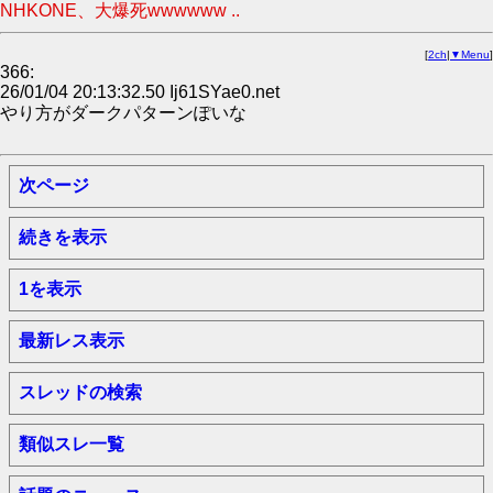
NHKONE、大爆死wwwwww ..
[
2ch
|
▼Menu
]
366:
26/01/04 20:13:32.50 Ij61SYae0.net
やり方がダークパターンぽいな
次ページ
続きを表示
1を表示
最新レス表示
スレッドの検索
類似スレ一覧