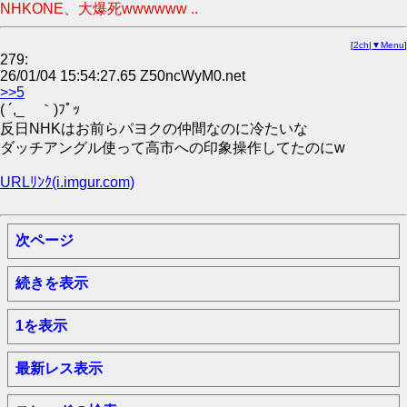
NHKONE、大爆死wwwwww ..
[
2ch
|
▼Menu
]
279:
26/01/04 15:54:27.65 Z50ncWyM0.net
>>5
( ´,_ゝ｀)ﾌﾟｯ
反日NHKはお前らパヨクの仲間なのに冷たいな
ダッチアングル使って高市への印象操作してたのにw
URLﾘﾝｸ(i.imgur.com)
次ページ
続きを表示
1を表示
最新レス表示