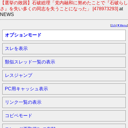
【選挙の敗因】石破総理「党内融和に努めたことで『石破らし
さ』を失い多くの同志を失うことになった」 [478973293]
at
NEWS
[
2ch
|
▼Menu
]
オプションモード
スレを表示
類似スレッド一覧の表示
レスジャンプ
PC用キャッシュ表示
リンク一覧の表示
コピペモード