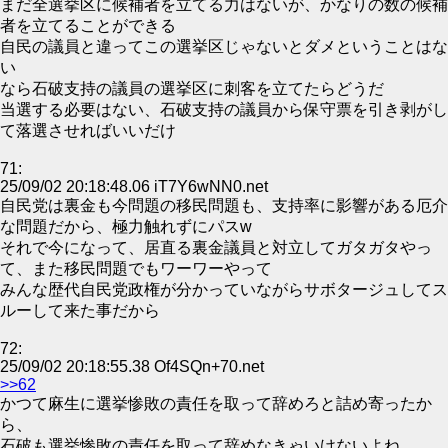
まだ全選挙区に候補者を立てる力はないが、かなりの数の候補
者を立てることができる
自民の議員と違ってこの選挙区じゃないとダメということはな
い
なら石破支持の議員の選挙区に刺客を立てたらどうだ
当選する必要はない、石破支持の議員から保守票を引き剥がし
て落選させればいいだけ
71:
25/09/02 20:18:48.06 iT7Y6wNN0.net
自民党は裏金も今問題の移民問題も、支持率に影響がある厄介
な問題だから、極力触れずにパスw
それで今になって、居直る裏金議員と対立してガタガタやっ
て、また移民問題でもワーワーやって
みんな歴代自民党政権が分かっていながらサボタージュしてス
ルーして来た事だから
72:
25/09/02 20:18:55.38 Of4SQn+70.net
>>62
かつて麻生に選挙惨敗の責任を取って辞めろと詰め寄ったか
ら、
石破も選挙惨敗の責任を取って辞めなきゃいけないよね