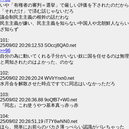
いや「有権者の審判＝選挙」で厳しい評価を下されたのだから
「それだけ」で済む話じゃないだろ
議会制民主主義の根幹の話だわな
民主主義が嫌い、民主主義を知らない中国人や北朝鮮人ならい
ざ知らず
101:
25/09/02 20:26:12.53 SOccj8QA0.net
>>96
自分の為に動いてくれる子分がいない奴に国を任せるのは無理
と周知されたのはよかった、のかな
102:
25/09/02 20:26:20.24 WVlrYrxn0.net
水月会を解散させた時点ですでに同志はいなかっただろ
103:
25/09/02 20:26:36.88 9oQfB7+W0.net
『同志』これ使うやつ基本真っ赤っ赤
104:
25/09/02 20:26:51.19 iT7Y6wNN0.net
ほら、簡単にお前らのバカさ薄っぺらい認識がバレちゃった