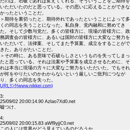
たのは、石破であれば変えてくれる、そういうことをご期待を
いただいたのだと思っている。その思いに応えることができな
かったということだ。
＞期待を裏切ったと、期待外れであったということによって多
くの同志を失うことになった。私自身、党内融和に努めてき
た。そして少数与党だ。多くの皆様方に、現場の皆様方に、政
務調査会の皆様方に、あるいは国対の皆様方に大変なご努力を
いただいて、法律案、そしてまた予算案、成立をすることがで
きた。ありがたいことだ。
＞その時に、ある意味で石破らしさというものを失ってしまっ
たと思っている。それは法案や予算案を成立させるために、そ
れは本当に現場の方々に大変なご努力をいただいた。でもそれ
が何をやりたいのかわからないという厳しいご批判につなが
り、多くの同志を失った。
URLﾘﾝｸ(www.nikkei.com)
3:
25/09/02 20:00:14.90 AzIao7Xd0.net
嘘つけ、
4:
25/09/02 20:00:15.83 aWf9yjjC0.net
この人には世界がどう見えているのだろうか