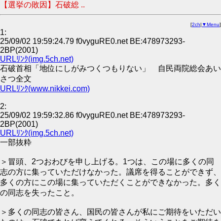
【選挙の敗因】石破総 ..
[
2ch
|
▼Menu
]
1:
25/09/02 19:59:24.79 f0vyguRE0.net BE:478973293-
2BP(2001)
URLﾘﾝｸ(img.5ch.net)
石破首相「地位にしがみつくつもりない」 自民両院総会あい
さつ全文
URLﾘﾝｸ(www.nikkei.com)
2:
25/09/02 19:59:32.86 f0vyguRE0.net BE:478973293-
2BP(2001)
URLﾘﾝｸ(img.5ch.net)
一部抜粋
＞冒頭、2つおわびを申し上げる。1つは、この場に多くの同
志の方に集っていただけなかった。議席を得ることができず、
多くの方にこの場に集っていただくことができなかった。多く
の同志を失ったこと。
＞多くの同志の皆さん、国民の皆さんが私にご期待をいただい