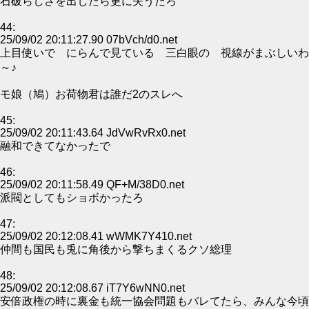
石破らしさを出したら更に失うだろ
44:
25/09/02 20:11:27.90 07bVch/d0.net
上目使いで にらんで見ている 三白眼の 視線がまぶしいわ
～♪
モ娘（鳩）お荷物君は誰だ2のスレへ
45:
25/09/02 20:11:43.64 JdVwRvRx0.net
融和できてなかったで
46:
25/09/02 20:11:58.49 QF+M/38D0.net
派閥としてもショボかったろ
47:
25/09/02 20:12:08.41 wWMK7Y410.net
仲間も国民も兎に角後から撃ちまくるクソ総理
48:
25/09/02 20:12:08.67 iT7Y6wNN0.net
安倍政権の時に裏金も統一協会問題もバレてたら、みんな今頃