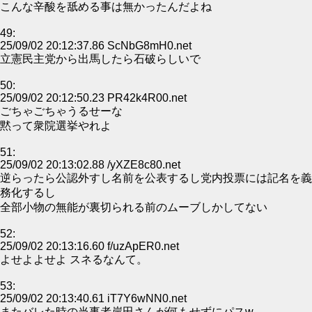
こんな辛酸を舐める事は無かったんだよね
49:
25/09/02 20:12:37.86 ScNbG8mH0.net
立憲民主党から出馬したら石破らしいで
50:
25/09/02 20:12:50.23 PR42k4R00.net
ごちゃごちゃうるせーな
黙って衆院選挙やれよ
51:
25/09/02 20:13:02.88 /yXZE8c80.net
逆らったら公認外すし名前を公表するし党内投票には記名を義
務化するし
全部小物の無能が裏切られる前のムーブしかしてない
52:
25/09/02 20:13:16.60 f/uzApER0.net
よせよよせよ スネるなんて。
53:
25/09/02 20:13:40.61 iT7Y6wNN0.net
またバレた時の当事者岸田さんが何もせずにパスw