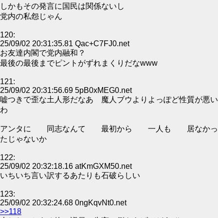
しかもその発言に国民は関係ないし
党内の私怨じゃん
120:
25/09/02 20:31:35.81 Qac+C7FJ0.net
お友達内閣で党内融和？
最後の最後までピントがずれまくりだなwww
121:
25/09/02 20:31:56.69 5pB0xMEG0.net
嘘つきで歪な土人形だなあ 魔人ブウよりよっぽど性質が悪い
わ
アンタに 同志なんて 最初から 一人も 居なかっ
たじゃないか
122:
25/09/02 20:32:18.16 atKmGXM50.net
いちいち言い訳するあたりも石破らしい
123:
25/09/02 20:32:24.68 0ngKqvNt0.net
>>118