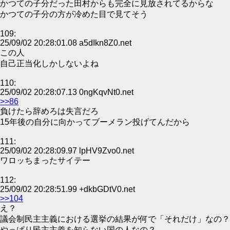
かつての子分だった田村からも完全に見放されてるからな
かつての子分の方が冷めた目で見てそう
109:
25/09/02 20:28:01.08 a5dIkn8Z0.net
この人
自己正当化しかしないよね
110:
25/09/02 20:28:07.13 0ngKqvNt0.net
>>86
負けたら辞めろは失言だろ
15年後の自分に向かってブーメラン投げてんだから
111:
25/09/02 20:28:09.97 lpHV9Zvo0.net
ワロッちまったサイテー
112:
25/09/02 20:28:51.99 +dkbGDtV0.net
>>104
え？
議会制民主主義における選挙の結果が何で「それだけ」なの？
やっぱり民主主義を知らない国の人なの？