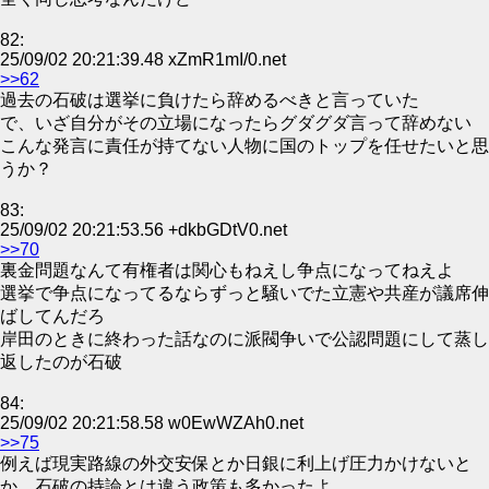
82:
25/09/02 20:21:39.48 xZmR1mI/0.net
>>62
過去の石破は選挙に負けたら辞めるべきと言っていた
で、いざ自分がその立場になったらグダグダ言って辞めない
こんな発言に責任が持てない人物に国のトップを任せたいと思
うか？
83:
25/09/02 20:21:53.56 +dkbGDtV0.net
>>70
裏金問題なんて有権者は関心もねえし争点になってねえよ
選挙で争点になってるならずっと騒いでた立憲や共産が議席伸
ばしてんだろ
岸田のときに終わった話なのに派閥争いで公認問題にして蒸し
返したのが石破
84:
25/09/02 20:21:58.58 w0EwWZAh0.net
>>75
例えば現実路線の外交安保とか日銀に利上げ圧力かけないと
か、石破の持論とは違う政策も多かったよ