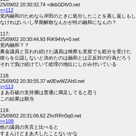
25/09/02 20:30:32.74 +dkbGDtV0.net
>>112
党内融和のためなら岸田のときに処分したことを蒸し返しもし
なければいいし早期解散なんかが何の融和になんの？
117:
25/09/02 20:30:44.93 RiK94Vy+0.net
党内融和？？
裏金議員と言われ続けた議員は検察も党規でも処分を受けた
彼らを公認しないと決めたのは融和とは正反対の行為だろう
それで負け続けていて総理の地位にしがみ付いている
118:
25/09/02 20:30:55.37 w0EwWZAh0.net
>>113
まあ石破の支持層は普通に満足してると思う
この結果は順当
119:
25/09/02 20:31:06.62 ZhcRRn5q0.net
>>109
他の議員の失言と比べると
すまんけどまあ大したことないかな