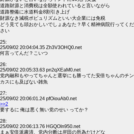
道路財源と消費税は全額使われていると言いながら
道路整備に水道料金8割引き上げ
財源なき減税ポピュリズムといい大企業には免税
どう見ても頭おかしいでしょあなた？早く精神病院行ってくだ
さい
25:
25/09/02 20:04:04.35 Zh3V3OHQ0.net
何言ってんだ？こいつ
26:
25/09/02 20:05:33.63 pn2qXEaM0.net
党内融和もやってちゃんと選挙にも勝ってた安倍ちゃんのチン
カスにも及ばない雑魚
27:
25/09/02 20:06:01.24 pfOiouAb0.net
>>2
要するに 俺は悪く無い党のせい ってか？
28:
25/09/02 20:06:13.76 HGQOIn950.net
まぁ安倍派粛清、党内分断は岸田の所為だけどな