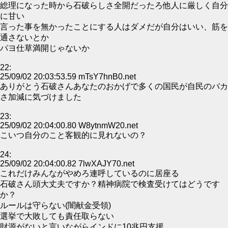
総理になった時から石破らしさ全開だったろ他人に厳しく自分
に甘い
言った事を無かったことにする人はダメだが自分はいい、筋を
通さないとか
パヨ仕草満開じゃないか
22:
25/09/02 20:03:53.59 mTsY7hnB0.net
ありがとう石破さんあなたのおかげで多くの国民が自民のバカ
さ加減に気づけました
23:
25/09/02 20:04:00.80 W8ytnmW20.net
こいつ自分のこと客観的に見れないの？
24:
25/09/02 20:04:00.82 7lwXAJY70.net
これだけみんながやめろ連呼しているのに居座る
石破さん頭大丈夫ですか？精神病院で検査受けてはどうです
か？
ルールは守らない(闇献金受領)
選挙で大敗しても責任取らない
財源がないと言いながらインドに10兆円支援