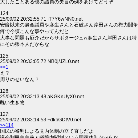
大したことある他の議員の失言の例をあげてどうぞ
124:
25/09/02 20:32:55.71 iT7Y6wNN0.net
安倍以来の裏金議員や麻生さんと石破さん岸田さんの権力闘争
何で今頃こんな事やってんだと
大事な問題も厄介だからサボタージュw麻生さん岸田さんは特
にその張本人だからな
125:
25/09/02 20:33:05.72 NB0j/JZL0.net
>>1
え？
周りのせいなん？
126:
25/09/02 20:33:13.48 aKGKnUyX0.net
醜い生き物
127:
25/09/02 20:33:14.53 +dkbGDtV0.net
>>114
国民の審判による党内体制の立て直しだよ
議会制民主主義と議院内閣制という国家体制だからな