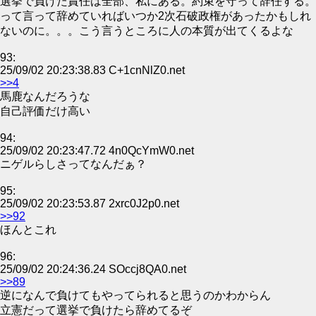
選挙で負けた責任は全部、私にある。約束を守って辞任する。
って言って辞めていればいつか2次石破政権があったかもしれ
ないのに。。。こう言うところに人の本質が出てくるよな
93:
25/09/02 20:23:38.83 C+1cnNlZ0.net
>>4
馬鹿なんだろうな
自己評価だけ高い
94:
25/09/02 20:23:47.72 4n0QcYmW0.net
ニゲルらしさってなんだぁ？
95:
25/09/02 20:23:53.87 2xrc0J2p0.net
>>92
ほんとこれ
96:
25/09/02 20:24:36.24 SOccj8QA0.net
>>89
逆になんで負けてもやってられると思うのかわからん
立憲だって選挙で負けたら辞めてるぞ