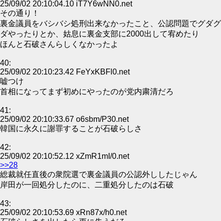
25/09/02 20:10:04.10 iT7Y6wNN0.net
その通り！
裏金議員をバシバシ処刑出来なかったこと、公認問題でグダグ
ダやったりとか、姑息に裏金支部に2000出して宥めたり
ほんと石破さんらしくなかったよ
40:
25/09/02 20:10:23.42 FeYxKBFl0.net
嘘つけ
首相になってまず初めにやったのが党内粛清だろ
41:
25/09/02 20:10:33.67 o6sbm/P30.net
韓国に永久に謝罪することが石破らしさ
42:
25/09/02 20:10:52.12 xZmR1mI/0.net
>>28
総裁就任直後の衆院選で裏金議員の公認外ししたじゃん
岸田が一回処分したのに、二重処分したのは石破
43:
25/09/02 20:10:53.69 xRn87x/h0.net