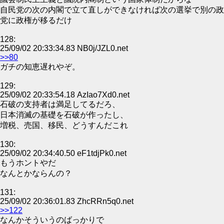
自民党の次の内閣で立て直しができなければ次の選挙で別の政
党に政権が移るだけ
128:
25/09/02 20:33:34.83 NB0j/JZL0.net
>>80
ガチの知恵遅れやぞ。
129:
25/09/02 20:33:54.18 AzIao7Xd0.net
石破の支持者は満足してるだろ、
日本消滅の基礎を石破が作ったし、
増税、売国、移民、どうすんだこれ
130:
25/09/02 20:34:40.50 eF1tdjPk0.net
もうホントやだ
なんとかならんの？
131:
25/09/02 20:36:01.83 ZhcRRn5q0.net
>>122
なんかそういうのばっかりで