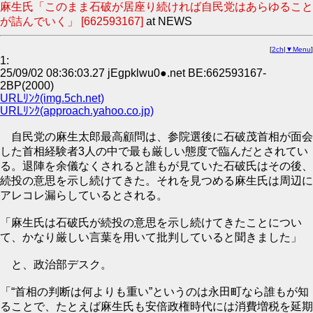
麻生氏「このまま石破が居座り続ければ自民党はあらゆること
が詰んでいく」 [662593167]
at NEWS
[
2ch
|
▼Menu
]
1:
25/09/02 08:36:03.27 jEgpklwu0●.net BE:662593167-
2BP(2000)
URLﾘﾝｸ(img.5ch.net)
URLﾘﾝｸ(approach.yahoo.co.jp)
自民党の麻生太郎最高顧問は、参院選後に石破茂首相が面会
した首相経験者3人の中で最も厳しい態度で臨んだとされてい
る。退陣を余儀なくされると誰もが見ていた石破氏はその後、
続投の意思を示し続けてきた。それを見つめる麻生氏は周辺に
アレコレ漏らしているとされる。
「麻生氏は石破氏が続投の意思を示し続けてきたことについ
て、かなり厳しい言葉を用いて批判していると聞きました」
と、政治部デスク。
「“首相の判断は何よりも重い”というのは永田町なら誰もが知
ることで、たとえば麻生氏も安倍政権時代には消費増税を延期