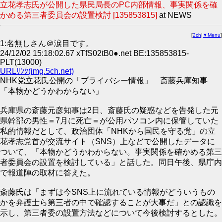
立花孝志氏が公開した県民局長のPC内部情報、事実関係を確
かめる第三者委員会の設置検討 [135853815]
at NEWS
[
2ch
|
▼Menu
]
1:名無しさん＠涙目です。
24/12/02 15:18:02.67 xTfS02tB0●.net BE:135853815-
PLT(13000)
URLﾘﾝｸ(img.5ch.net)
NHK党立花氏公開の「プライバシー情報」 斎藤兵庫知事
「本物かどうかわからない」
兵庫県の斎藤元彦知事は2日、斎藤氏の疑惑などを告発した元
県幹部の男性＝7月に死亡＝が公用パソコン内に保管していた
私的情報だとして、政治団体「NHKから国民を守る党」の立
花孝志党首が交流サイト（SNS）上などで公開したデータに
ついて、「本物かどうかわからない。事実関係を確かめる第三
者委員会の設置を検討している」と話した。同日午後、県庁内
で報道陣の取材に答えた。
斎藤氏は「まずは今SNS上に流れている情報がどういうもの
かを弁護士ら第三者の中で確認することが大事だ」との認識を
示し、第三者委の設置方法などについて今後検討するとした。