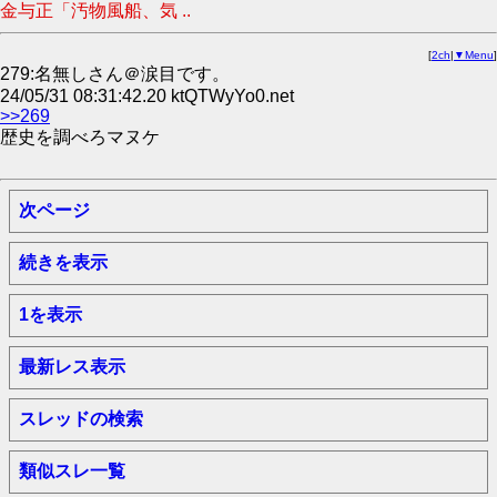
金与正「汚物風船、気 ..
[
2ch
|
▼Menu
]
279:名無しさん＠涙目です。
24/05/31 08:31:42.20 ktQTWyYo0.net
>>269
歴史を調べろマヌケ
次ページ
続きを表示
1を表示
最新レス表示
スレッドの検索
類似スレ一覧