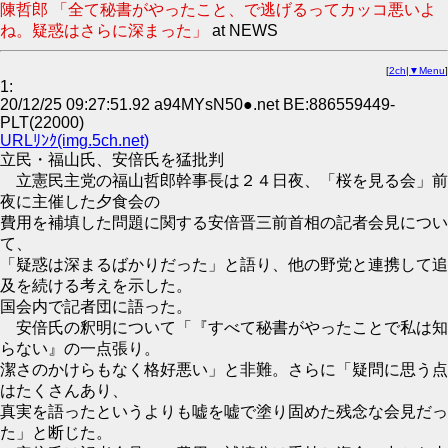
陳哲郎 「全て秘書がやったこと、で逃げるってカッコ悪いよ
ね。疑惑はさらに深まった」
at NEWS
[
2ch
|
▼Menu
]
1:
20/12/25 09:27:51.92 a94MYsN50●.net BE:886559449-
PLT(22000)
URLﾘﾝｸ(img.5ch.net)
立民・福山氏、安倍氏を猛批判
立憲民主党の福山哲郎幹事長は２４日夜、「桜を見る会」前
夜に主催した夕食会の
費用を補填した問題に関する安倍晋三前首相の記者会見につい
て、
「疑惑は深まるばかりだった」と語り、他の野党と連携して追
及を続ける考えを示した。
国会内で記者団に語った。
安倍氏の釈明について「『すべて秘書がやったことで私は知
らない』の一点張り。
潔さのかけらもなく格好悪い」と非難。さらに「疑問に思う点
はたくさんあり、
真実を語ったというよりも嘘を嘘で塗り固めた残念な会見だっ
た」と断じた。