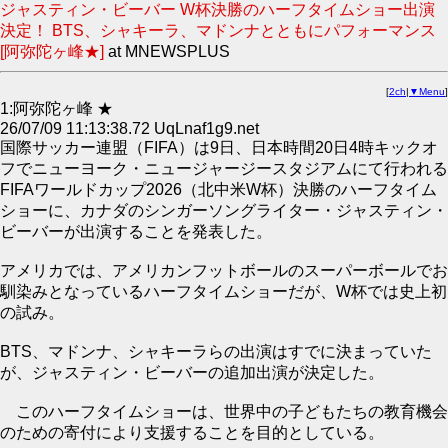
ジャスティン・ビーバー W杯決勝のハーフタイムショー出演
決定！ BTS、シャキーラ、マドンナとともにパフォーマンス
[阿弥陀ヶ峰★]
at MNEWSPLUS
[
2ch
|
▼Menu
]
1:阿弥陀ヶ峰 ★
26/07/09 11:13:38.72 UqLnaf1g9.net
国際サッカー連盟（FIFA）は9日、日本時間20日4時キックオ
フでニューヨーク・ニュージャージースタジアムにて行われる
FIFAワールドカップ2026（北中米W杯）決勝のハーフタイム
ショーに、カナダのシンガーソングライター・ジャスティン・
ビーバーが出演することを発表した。
アメリカでは、アメリカンフットボールのスーパーボールでお
馴染みとなっているハーフタイムショーだが、W杯では史上初
の試み。
BTS、マドンナ、シャキーラらの出演はすでに決まっていた
が、ジャスティン・ビーバーの追加出演が決定した。
このハーフタイムショーは、世界中の子どもたちの教育機会
のための寄付により支援することを目的としている。