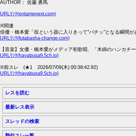
AUTHOR： 佐藤 勇馬
URLﾘﾝｸ(entamenext.com)
※関連
俳優・橋本愛「役という器に入りきって“バチッ”となる瞬間があ
URLﾘﾝｸ(futabasha-change.com)
【音楽】女優・橋本愛がメディア初歌唱、「木綿のハンカチーフ」を
URLﾘﾝｸ(hayabusa9.5ch.io)
※前スレ (★1 2026/07/09(木) 00:38:42.92)
URLﾘﾝｸ(hayabusa9.5ch.io)
レスを読む
最新レス表示
スレッドの検索
類似スレ一覧