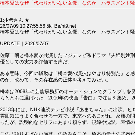
橋本愛はなぜ「代わりがいない女優」なのか ハラスメント騒動で
1:少考さん ★
26/07/09 10:27:55.56 5k+Be/nt9.net
橋本愛はなぜ「代わりがいない女優」なのか ハラスメント騒動で再評
UPDATE｜2026/07/07
佐藤二朗と橋本愛が共演したフジテレビ系ドラマ『夫婦別姓刑
優としての実力を評価する声だ。
ある意味、今回の騒動は「橋本愛の演技はやはり特別だ」と感
のか。改めて、その存在感の正体を考えてみたい。
橋本は2008年に芸能事務所のオーディションでグランプリを受
らとともに選ばれた。2010年の映画『告白』で注目を集め、
2013年には、NHK連続テレビ小説『あまちゃん』に出演
雰囲気にうまく合わせる一方で、東京へのあこがれ、家族の問
ったが、説明的なセリフにあまり頼らず、視線や沈黙、表情の
この「語りすぎない演技」の巧みさこそ、橋本の最大の武器だ