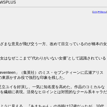
EWSPLUS
[
2ch
|
▼Menu
]
ざまな意見が飛び交う一方、改めて目立っているのが橋本の女
女はなぜここまで"代わりがいない女優"として認識されている
enteen」（集英社）のミス・セブンティーンに広瀬アリス
ンの東原かすみ役で強烈な印象を残した。
る足立ユイを好演し、一気に知名度を高めた。作品のコミカルな
を繊細に表現。活発なヒロインとは対照的なクール系キャラだ
うに見える。『あまちゃん』の当時は17歳だったが、10代