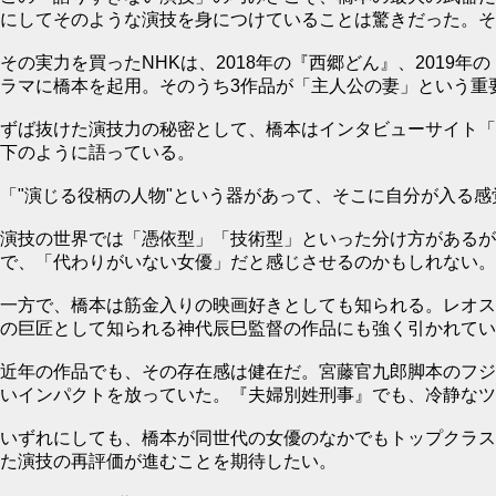
にしてそのような演技を身につけていることは驚きだった。そ
その実力を買ったNHKは、2018年の『西郷どん』、2019
ラマに橋本を起用。そのうち3作品が「主人公の妻」という重
ずば抜けた演技力の秘密として、橋本はインタビューサイト「T
下のように語っている。
「"演じる役柄の人物"という器があって、そこに自分が入る感
演技の世界では「憑依型」「技術型」といった分け方があるが
で、「代わりがいない女優」だと感じさせるのかもしれない。
一方で、橋本は筋金入りの映画好きとしても知られる。レオス
の巨匠として知られる神代辰巳監督の作品にも強く引かれてい
近年の作品でも、その存在感は健在だ。宮藤官九郎脚本のフジ
いインパクトを放っていた。『夫婦別姓刑事』でも、冷静なツ
いずれにしても、橋本が同世代の女優のなかでもトップクラス
た演技の再評価が進むことを期待したい。