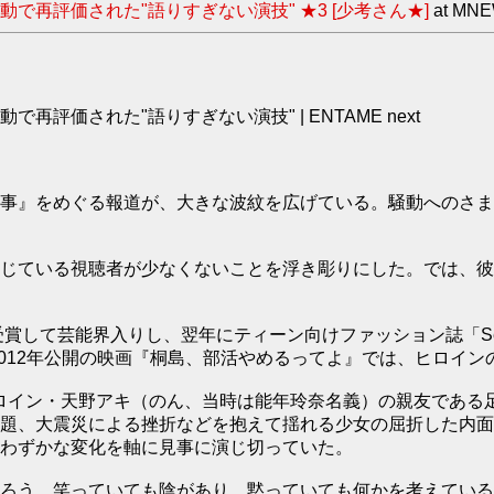
再評価された"語りすぎない演技" ★3 [少考さん★]
at MN
価された"語りすぎない演技" | ENTAME next
事』をめぐる報道が、大きな波紋を広げている。騒動へのさま
じている視聴者が少なくないことを浮き彫りにした。では、彼
賞して芸能界入りし、翌年にティーン向けファッション誌「Sev
2012年公開の映画『桐島、部活やめるってよ』では、ヒロイ
。ヒロイン・天野アキ（のん、当時は能年玲奈名義）の親友であ
題、大震災による挫折などを抱えて揺れる少女の屈折した内面
わずかな変化を軸に見事に演じ切っていた。
ろう。笑っていても陰があり、黙っていても何かを考えているよ