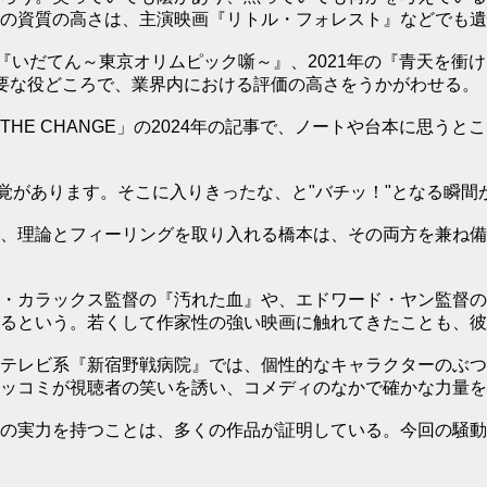
の資質の高さは、主演映画『リトル・フォレスト』などでも遺
年の『いだてん～東京オリムピック噺～』、2021年の『青天を衝
要な役どころで、業界内における評価の高さをうかがわせる。
HE CHANGE」の2024年の記事で、ノートや台本に思う
覚があります。そこに入りきったな、と"バチッ！"となる瞬間
、理論とフィーリングを取り入れる橋本は、その両方を兼ね備
・カラックス監督の『汚れた血』や、エドワード・ヤン監督の
るという。若くして作家性の強い映画に触れてきたことも、彼
テレビ系『新宿野戦病院』では、個性的なキャラクターのぶつ
ッコミが視聴者の笑いを誘い、コメディのなかで確かな力量を
の実力を持つことは、多くの作品が証明している。今回の騒動