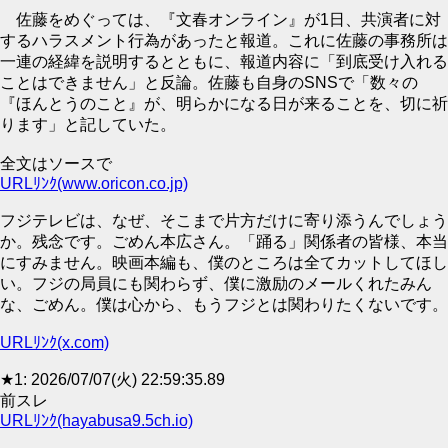
佐藤をめぐっては、『文春オンライン』が1日、共演者に対
するハラスメント行為があったと報道。これに佐藤の事務所は
一連の経緯を説明するとともに、報道内容に「到底受け入れる
ことはできません」と反論。佐藤も自身のSNSで「数々の
『ほんとうのこと』が、明らかになる日が来ることを、切に祈
ります」と記していた。
全文はソースで
URLﾘﾝｸ(www.oricon.co.jp)
フジテレビは、なぜ、そこまで片方だけに寄り添うんでしょう
か。残念です。ごめん本広さん。「踊る」関係者の皆様、本当
にすみません。映画本編も、僕のところは全てカットしてほし
い。フジの局員にも関わらず、僕に激励のメールくれたみん
な、ごめん。僕は心から、もうフジとは関わりたくないです。
URLﾘﾝｸ(x.com)
★1: 2026/07/07(火) 22:59:35.89
前スレ
URLﾘﾝｸ(hayabusa9.5ch.io)