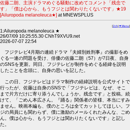
佐藤二朗、主演ドラマめぐる騒動に改めてコメント「残念で
す」「僕は心から、もうフジとは関わりたくないです」★19
[Ailuropoda melanoleuca★]
at MNEWSPLUS
[
2ch
|
▼Menu
]
1:Ailuropoda melanoleuca ★
26/07/09 10:25:55.30 CNhT9XVU9.net
2026-07-07 22:54
フジテレビ4月期の連続ドラマ『夫婦別姓刑事』の撮影をめ
ぐる一連の問題を受け、俳優の佐藤二朗（57）が7日夜、自身
のSNSを更新。同日、フジテレビが制作をめぐる経緯を説明
したことを念頭に、自身の思いを記した。
この日、フジテレビはドラマ制作の経緯説明を公式サイトで
行ったが、佐藤は自身のSNSで「フジテレビは、なぜ、そこ
まで片方だけに寄り添うんでしょうか。残念です」と投稿。続
けて、「ごめん本広さん。『踊る』関係者の皆様、本当にすみ
ません。映画本編も、僕のところは全てカットしてほしい。フ
ジの局員にも関わらず、僕に激励のメールくれたみんな、ごめ
ん。僕は心から、もうフジとは関わりたくないです」と記し
た。