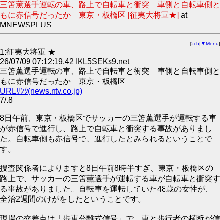
三笘薫選手運転の車、路上で自転車と衝突 車側と自転車側と
もに赤信号だったか 東京・板橋区 [征夷大将軍★]
at
MNEWSPLUS
[
2ch
|
▼Menu
]
1:征夷大将軍 ★
26/07/09 07:12:19.42 IKL5SEKs9.net
三笘薫選手運転の車、路上で自転車と衝突 車側と自転車側と
もに赤信号だったか 東京・板橋区
URLﾘﾝｸ(news.ntv.co.jp)
7/.8
8日午前、東京・板橋区でサッカーの三笘薫選手が運転する車
が赤信号で進行し、路上で自転車と衝突する事故がありまし
た。自転車側も赤信号で、進行したとみられるということで
す。
捜査関係者によりますと8日午前8時半すぎ、東京・板橋区の
路上で、サッカーの三笘薫選手が運転する車が自転車と衝突す
る事故がありました。自転車を運転していた48歳の女性が、
全治2週間のけがをしたということです。
現場の交差点は「歩車分離式信号」で、車と歩行者の横断が信