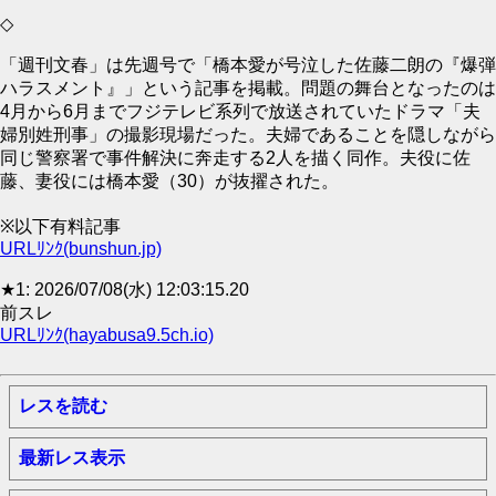
◇
「週刊文春」は先週号で「橋本愛が号泣した佐藤二朗の『爆弾
ハラスメント』」という記事を掲載。問題の舞台となったのは
4月から6月までフジテレビ系列で放送されていたドラマ「夫
婦別姓刑事」の撮影現場だった。夫婦であることを隠しながら
同じ警察署で事件解決に奔走する2人を描く同作。夫役に佐
藤、妻役には橋本愛（30）が抜擢された。
※以下有料記事
URLﾘﾝｸ(bunshun.jp)
★1: 2026/07/08(水) 12:03:15.20
前スレ
URLﾘﾝｸ(hayabusa9.5ch.io)
レスを読む
最新レス表示