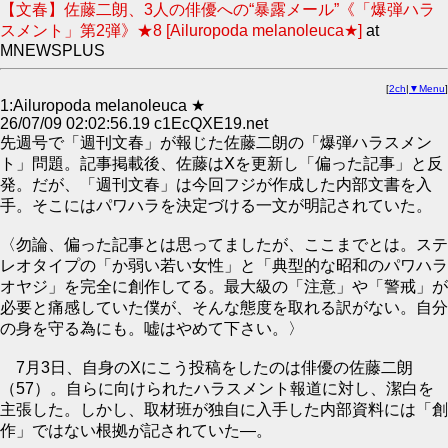
【文春】佐藤二朗、3人の俳優への“暴露メール”《「爆弾ハラ
スメント」第2弾》★8 [Ailuropoda melanoleuca★]
at
MNEWSPLUS
[
2ch
|
▼Menu
]
1:Ailuropoda melanoleuca ★
26/07/09 02:02:56.19 c1EcQXE19.net
先週号で「週刊文春」が報じた佐藤二朗の「爆弾ハラスメン
ト」問題。記事掲載後、佐藤はⅩを更新し「偏った記事」と反
発。だが、「週刊文春」は今回フジが作成した内部文書を入
手。そこにはパワハラを決定づける一文が明記されていた。
〈勿論、偏った記事とは思ってましたが、ここまでとは。ステ
レオタイプの「か弱い若い女性」と「典型的な昭和のパワハラ
オヤジ」を完全に創作してる。最大級の「注意」や「警戒」が
必要と痛感していた僕が、そんな態度を取れる訳がない。自分
の身を守る為にも。嘘はやめて下さい。〉
7月3日、自身のXにこう投稿をしたのは俳優の佐藤二朗
（57）。自らに向けられたハラスメント報道に対し、潔白を
主張した。しかし、取材班が独自に入手した内部資料には「創
作」ではない根拠が記されていた―。