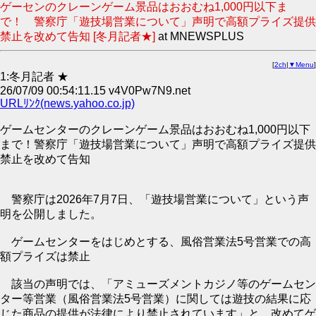
ゲーセンのクレーンゲーム景品はおおむね1,000円以下ま
で！ 警察庁「遊技場営業について」声明で高額プライズ提供
禁止を改めて告知 [冬月記者★]
at MNEWSPLUS
[
2ch
|
▼Menu
]
1:冬月記者 ★
26/07/09 00:54:11.15 v4V0Pw7N9.net
URLﾘﾝｸ(news.yahoo.co.jp)
ゲームセンターのクレーンゲーム景品はおおむね1,000円以下
まで！警察庁「遊技場営業について」声明で高額プライズ提供
禁止を改めて告知
警察庁は2026年7月7日、「遊技場営業について」という声
明を公開しました。
ゲームセンターをはじめとする、風俗営業法5号営業での高
額プライズは禁止
該当の声明では、「アミューズメントカジノ等のゲームセン
ター等営業（風俗営業法5号営業）に関しては遊技の結果に応
じた商品の提供が法律により禁止されています」と、改めてゲ