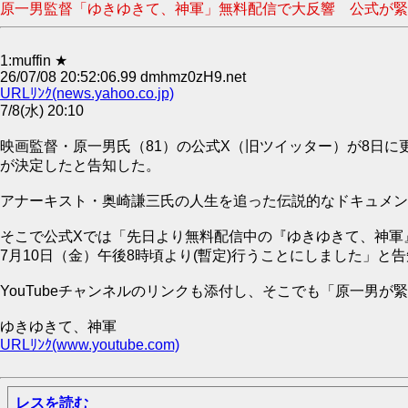
原一男監督「ゆきゆきて、神軍」無料配信で大反響 公式が緊急ライ
1:muffin ★
26/07/08 20:52:06.99 dmhmz0zH9.net
URLﾘﾝｸ(news.yahoo.co.jp)
7/8(水) 20:10
映画監督・原一男氏（81）の公式X（旧ツイッター）が8日
が決定したと告知した。
アナーキスト・奥崎謙三氏の人生を追った伝説的なドキュメンタ
そこで公式Xでは「先日より無料配信中の『ゆきゆきて、神軍』
7月10日（金）午後8時頃より(暫定)行うことにしました」と
YouTubeチャンネルのリンクも添付し、そこでも「原一男が
ゆきゆきて、神軍
URLﾘﾝｸ(www.youtube.com)
レスを読む