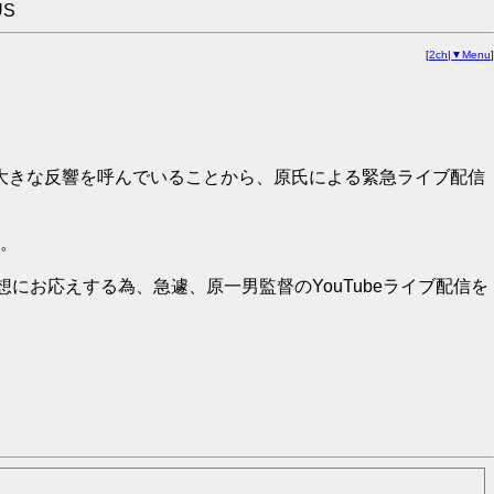
US
[
2ch
|
▼Menu
]
で大きな反響を呼んでいることから、原氏による緊急ライブ配信
た。
お応えする為、急遽、原一男監督のYouTubeライブ配信を