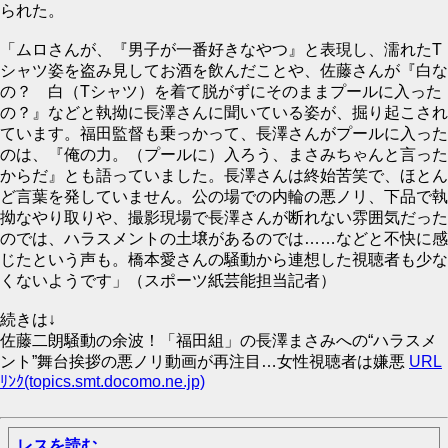
られた。
「ムロさんが、『男子が一番好きなやつ』と表現し、濡れたT
シャツ姿を盗み見してお酒を飲んだことや、佐藤さんが『白な
の？ 白（Tシャツ）を着て脱がずにそのままプールに入った
の？』などと執拗に長澤さんに聞いている姿が、掘り起こされ
ています。福田監督も乗っかって、長澤さんがプールに入った
のは、『俺の力。（プールに）入ろう、まさみちゃんと言った
からだ』とも語っていました。長澤さんは終始苦笑で、ほとん
ど言葉を発していません。公の場での内輪の悪ノリ、下品で執
拗なやり取りや、撮影現場で長澤さんが断れない雰囲気だった
のでは、ハラスメントの土壌があるのでは……などと不快に感
じたという声も。橋本愛さんの騒動から連想した視聴者も少な
くないようです」（スポーツ紙芸能担当記者）
続きは↓
佐藤二朗騒動の余波！「福田組」の長澤まさみへの“ハラスメ
ント”舞台挨拶の悪ノリ動画が再注目…女性視聴者は嫌悪
URL
ﾘﾝｸ(topics.smt.docomo.ne.jp)
レスを読む