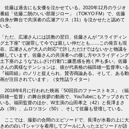
佐藤は過去にも女優を泣かせている。2020年12月のラジオ
番組「佐藤二朗のいい部屋ジロー」（TOKYO FM）で、佐藤
自身が舞台で共演者の広瀬アリス（31）を泣かせたと認めて
いる。
「ただ、広瀬さんには説教の翌日、佐藤さんが “スライディン
グ土下座” で謝罪して今では親しい仲だとも……この発言も現
在、広瀬さんが“大人の対応”で許しただけではないかと物議を
醸しています。佐藤さんの共演者への接し方やスライディング
土下座のような“おふざけ行動”に嫌悪感を抱く声も多い。佐藤
さんの異様なテンションは、彼が代表格の福田雄一監督率いる
『福田組』のノリと捉えられ、賛否両論ある。そして、ある動
画が注目されています」（女性誌ライター）
2018年6月に行われた映画「50回目のファーストキス」（福
田雄一監督）の舞台挨拶の動画で、YouTubeにもアップされて
いる。福田監督のほか、W主演の山田孝之（42）と長澤まさ
み（39）、ムロツヨシ（50）、そして佐藤も登壇している。
ここでは、撮影の合間のエピソードで、長澤が水着の上に大
きめの白いTシャツを着用してプールに入ったエピソードが語