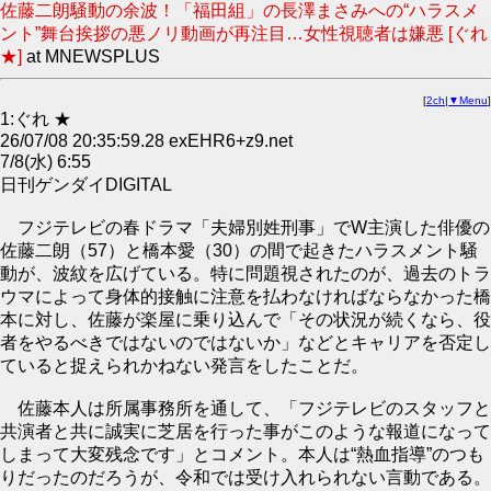
佐藤二朗騒動の余波！「福田組」の長澤まさみへの“ハラスメ
ント”舞台挨拶の悪ノリ動画が再注目…女性視聴者は嫌悪 [ぐれ
★]
at MNEWSPLUS
[
2ch
|
▼Menu
]
1:ぐれ ★
26/07/08 20:35:59.28 exEHR6+z9.net
7/8(水) 6:55
日刊ゲンダイDIGITAL
フジテレビの春ドラマ「夫婦別姓刑事」でW主演した俳優の
佐藤二朗（57）と橋本愛（30）の間で起きたハラスメント騒
動が、波紋を広げている。特に問題視されたのが、過去のトラ
ウマによって身体的接触に注意を払わなければならなかった橋
本に対し、佐藤が楽屋に乗り込んで「その状況が続くなら、役
者をやるべきではないのではないか」などとキャリアを否定し
ていると捉えられかねない発言をしたことだ。
佐藤本人は所属事務所を通して、「フジテレビのスタッフと
共演者と共に誠実に芝居を行った事がこのような報道になって
しまって大変残念です」とコメント。本人は“熱血指導”のつも
りだったのだろうが、令和では受け入れられない言動である。