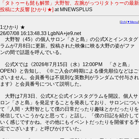
「タトゥーも髭も解禁」大野智、左腕がっつりタトゥーの最新
投稿に大反響 [ひかり★]
at MNEWSPLUS
[
2ch
|
▼Menu
]
1:ひかり ★
26/07/08 16:13:48.33 LgbNA+je9.net
大野智（45）の個人サロン「さと島」の公式Xとインスタグ
ラムが7月8日に更新。投稿された映像に映る大野の姿がファ
ンの間で話題を呼んでいる。
公式Xでは《2026年7月15日（水）12:00PM 「さと島」
OPEN》と告知し、《※ご入会の時期による優先順位などはご
ざいません。会員番号は不規則な英数列がランダムで付与され
ます》と会員番号について説明した。
大野は7月3日、公式Xと公式インスタグラムを開設。個人サ
ロン「さと島」を発足することを発表しており、サロンについ
て「人間・大野智として僕の日常だったり趣味とかだったりを
発信していこうかなと思って」と話し、「僕の日記を紹介して
いく感じですかね。その他にもイベントだったりを開催する予
定でございます」と呼びかけていた。