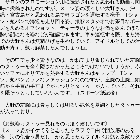
「サロンのプロモーション用に撮影されたと思われる動画も同
時に投稿されたのですが、スーツ姿の凛々しい大野さん、沖
縄・宮古島だと思われる島で軽ワゴンを運転する様子、Tシャ
ツ・短パンで海辺を走り回る姿、撮影スタジオでお茶目なポー
ズを決めるオフショット、テキーラのようなお酒を飲んでほろ
酔い顔になる姿などが確認できます。車を運転する際、また海
での大野さんは無精ひげを生やしていて、アイドルとしての活
動を終え、髭も解禁したんでしょうね。
その中でも少々驚きなのは、かねてより報じられていた左腕
のタトゥーを全く隠さなかったところではないでしょうか。赤
いソファに座り何かを熱弁する大野さんはキャップ、Tシャ
ツ、短パンとラフなファッションなのですが、左腕の上腕二頭
筋から手首の手前までがっつりとタトゥーが入っていて、それ
を隠そうともしていないんです」（スポーツ紙記者）
大野の左腕には青もしくは明るい緑色を基調としたタトゥー
が入っており、
《お髭姿もタトゥー見れるのも凄く嬉しいです》
《スーツ姿がイケてると思ったらラフで自由で開放感のある
姿…海の似合う男だし かと思ったらワイルドお髭と素敵なタ