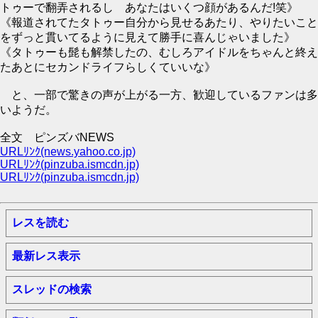
トゥーで翻弄されるし あなたはいくつ顔があるんだ!笑》
《報道されてたタトゥー自分から見せるあたり、やりたいこと
をずっと貫いてるように見えて勝手に喜んじゃいました》
《タトゥーも髭も解禁したの、むしろアイドルをちゃんと終え
たあとにセカンドライフらしくていいな》
と、一部で驚きの声が上がる一方、歓迎しているファンは多
いようだ。
全文 ピンズバNEWS
URLﾘﾝｸ(news.yahoo.co.jp)
URLﾘﾝｸ(pinzuba.ismcdn.jp)
URLﾘﾝｸ(pinzuba.ismcdn.jp)
レスを読む
最新レス表示
スレッドの検索