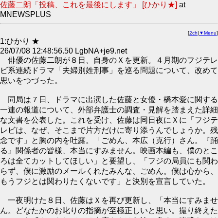
佐藤二朗「投稿、これを最後にします」 [ひかり★]
at
MNEWSPLUS
[
2ch
|
▼Menu
]
1:ひかり ★
26/07/08 12:48:56.50 LgbNA+je9.net
俳優の佐藤二朗が８日、自身のＸを更新。４月期のフジテレ
ビ系連続ドラマ「夫婦別姓刑事」を巡る問題について、改めて
思いをつづった。
同局は７日、ドラマに出演した佐藤と女優・橋本愛に関する
一連の報道について、外部弁護士の調査・見解を踏まえた詳細
な文書を公表した。これを受け、佐藤は同日夜にＸに「フジテ
レビは、なぜ、そこまで片方だけに寄り添うんでしょうか。残
念です」と胸の内を吐露。「ごめん、本広（克行）さん。『踊
る』関係者の皆様、本当にすみません。映画本編も、僕のとこ
ろは全てカットしてほしい」と要望し、「フジの局員にも関わ
らず、僕に激励のメールくれたみんな、ごめん。僕は心から、
もうフジとは関わりたくないです」と決別を宣言していた。
一夜明けた８日、佐藤はＸを再び更新し、「本当にすみませ
ん。どなたかのお叱りの指摘が至極正しいと思い。撮り終えた