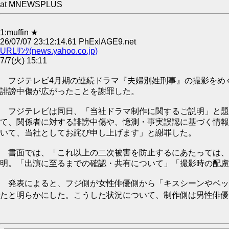
at MNEWSPLUS
1:muffin ★
26/07/07 23:12:14.61 PhExIAGE9.net
URLﾘﾝｸ(news.yahoo.co.jp)
7/7(火) 15:11
フジテレビ4月期の連続ドラマ『夫婦別姓刑事』の撮影をめぐ
誹謗中傷が広がったことを謝罪した。
フジテレビは同日、「当社ドラマ制作に関するご説明」と題
て、関係者に対する誹謗中傷や、憶測・事実誤認に基づく情報
いて、当社としてお詫び申し上げます」と謝罪した。
書面では、「これ以上の二次被害を防止するにあたっては、
明。「出演に至るまでの確認・共有について」「撮影時の配慮
発表によると、フジ側が女性俳優側から「キスシーンやベッ
たと明らかにした。こうした状況について、制作側は男性俳優