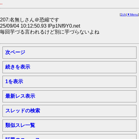
..
[
2ch
|
▼Menu
]
207:名無しさん＠恐縮です
25/09/04 10:12:50.93 IPp1Nf9Y0.net
毎回芋づる言われるけど別に芋づらないよね
次ページ
続きを表示
1を表示
最新レス表示
スレッドの検索
類似スレ一覧