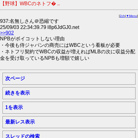
【野球】WBCのネトフ� ..
[
2ch
|
▼Menu
]
937:名無しさん＠恐縮です
25/09/03 22:34:39.79 l8p6JdGJ0.net
>>902
NPBがボイコットしない理由
・今後も侍ジャパンの商売にはWBCという看板が必要
・ネトフリ契約でWBCの収益が増えればMLBの次に収益分配
金を受け取っているNPBも増額で嬉しい
次ページ
続きを表示
1を表示
最新レス表示
スレッドの検索