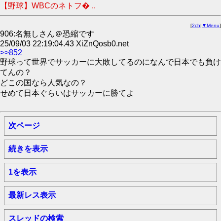
【野球】WBCのネトフ� ..
[
2ch
|
▼Menu
]
906:名無しさん＠恐縮です
25/09/03 22:19:04.43 XiZnQosb0.net
>>852
野球って世界でサッカーに大敗してるのになんで日本でも負け
てんの？
どこの国なら人気なの？
せめて日本ぐらいはサッカーに勝てよ
次ページ
続きを表示
1を表示
最新レス表示
スレッドの検索