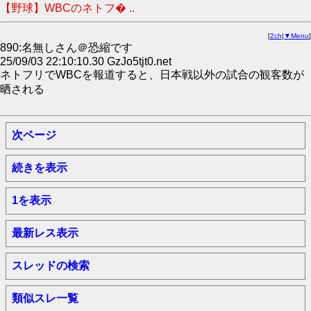
【野球】WBCのネトフ� ..
[
2ch
|
▼Menu
]
890:名無しさん＠恐縮です
25/09/03 22:10:10.30 GzJo5tjt0.net
ネトフリでWBCを報道すると、日本戦以外の試合の観客数が
晒される
次ページ
続きを表示
1を表示
最新レス表示
スレッドの検索
類似スレ一覧