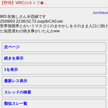
【野球】WBCのネトフ� ..
[
2ch
|
▼Menu
]
883:名無しさん＠恐縮です
25/09/03 22:06:52.73 zuqz6rCA0.net
世帯視聴率とかいうマスゴミのまやかしをそのまま人口に掛け
た知恵遅れの焼き豚がいたんかww
次ページ
続きを表示
1を表示
最新レス表示
スレッドの検索
類似スレ一覧