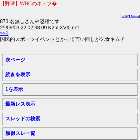
【野球】WBCのネトフ� ..
[
2ch
|
▼Menu
]
873:名無しさん＠恐縮です
25/09/03 22:02:38.09 K2hIiXVt0.net
>>1
国民的スポーツイベントとかって言い回しが乞食キムチ
次ページ
続きを表示
1を表示
最新レス表示
スレッドの検索
類似スレ一覧