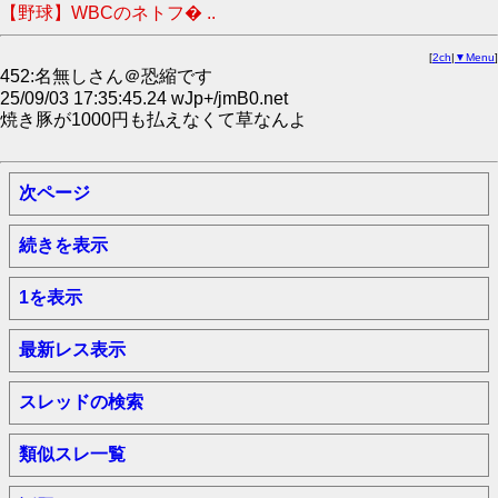
【野球】WBCのネトフ� ..
[
2ch
|
▼Menu
]
452:名無しさん＠恐縮です
25/09/03 17:35:45.24 wJp+/jmB0.net
焼き豚が1000円も払えなくて草なんよ
次ページ
続きを表示
1を表示
最新レス表示
スレッドの検索
類似スレ一覧