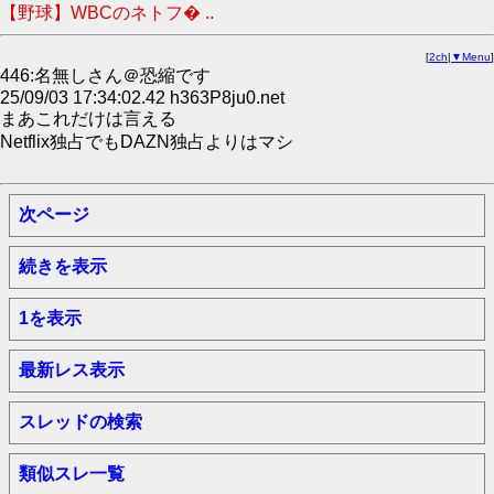
【野球】WBCのネトフ� ..
[
2ch
|
▼Menu
]
446:名無しさん＠恐縮です
25/09/03 17:34:02.42 h363P8ju0.net
まあこれだけは言える
Netflix独占でもDAZN独占よりはマシ
次ページ
続きを表示
1を表示
最新レス表示
スレッドの検索
類似スレ一覧