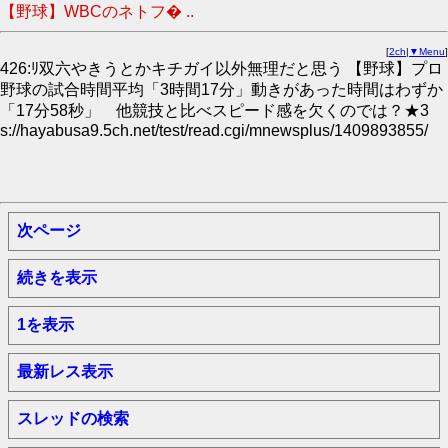
【野球】WBCのネトフ� ..
[
2ch
|
▼Menu
]
426:ﾘ双六やきうとかキチガイ以外無理だと思う 【野球】プロ
野球の試合時間平均「3時間17分」動きがあった時間はわずか
「17分58秒」 他競技と比べスピード感を欠くのでは？★3
s://hayabusa9.5ch.net/test/read.cgi/mnewsplus/1409893855/
次ページ
続きを表示
1を表示
最新レス表示
スレッドの検索