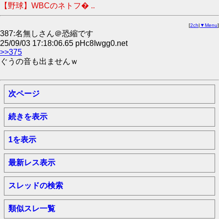
【野球】WBCのネトフ� ..
[
2ch
|
▼Menu
]
387:名無しさん＠恐縮です
25/09/03 17:18:06.65 pHc8Iwgg0.net
>>375
ぐうの音も出ませんｗ
次ページ
続きを表示
1を表示
最新レス表示
スレッドの検索
類似スレ一覧