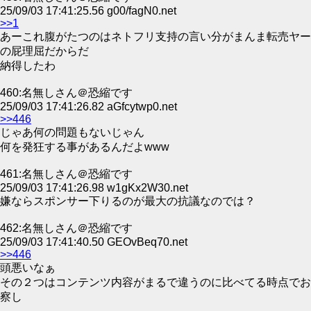
25/09/03 17:41:25.56 g00/fagN0.net
>>1
あーこれ腹がたつのはネトフリ支持の言い分がまんま転売ヤー
の屁理屈だからだ
納得したわ
460:名無しさん＠恐縮です
25/09/03 17:41:26.82 aGfcytwp0.net
>>446
じゃあ何の問題もないじゃん
何を発狂する事があるんだよwww
461:名無しさん＠恐縮です
25/09/03 17:41:26.98 w1gKx2W30.net
嫌ならスポンサー下りるのが最大の抗議なのでは？
462:名無しさん＠恐縮です
25/09/03 17:41:40.50 GEOvBeq70.net
>>446
頭悪いなぁ
その２つはコンテンツ内容がまるで違うのに比べてる時点でお
察し