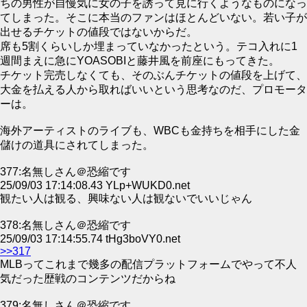
ちの男性が自慢気に女の子を誘って見に行くようなものになっ
てしまった。そこに本当のファンはほとんどいない。若い子が
出せるチケットの値段ではないからだ。
席も5割くらいしか埋まっていなかったという。テコ入れに1
週間まえに急にYOASOBIと藤井風を前座にもってきた。
チケット完売しなくても、そのぶんチケットの値段を上げて、
大金を払える人から取ればいいという思考なのだ、プロモータ
ーは。
海外アーティストのライブも、WBCも金持ちを相手にした金
儲けの道具にされてしまった。
377:名無しさん＠恐縮です
25/09/03 17:14:08.43 YLp+WUKD0.net
観たい人は観る、興味ない人は観ないでいいじゃん
378:名無しさん＠恐縮です
25/09/03 17:14:55.74 tHg3boVY0.net
>>317
MLBってこれまで幾多の配信プラットフォームでやって不人
気だった歴戦のコンテンツだからね
379:名無しさん＠恐縮です