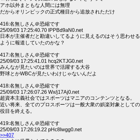
アホ以外まともな人間には無理
だからオリンピックの正式種目から追放されただけ
416:名無しさん＠恐縮です
25/09/03 17:25:40.70 IPPBd9aN0.net
日本が主催者だと勘違いしてるように見えるのはそう思わせる
ように報道していたのかな？
417:名無しさん＠恐縮です
25/09/03 17:25:41.01 hcq2KTJG0.net
みんなが見たいのは世界で活躍する大谷
野球とかWBCが見たいわけじゃないんだよ
418:名無しさん＠恐縮です
25/09/03 17:26:07.26 Wx/j17Aj0.net
超資本主義社会ではスポーツはマニアのコンテンツとなる。
近い将来、全てのプロスポーツは一般大衆の娯楽対象としての
役目を終える。
419:名無しさん＠恐縮です
25/09/03 17:26:19.22 pHc8Iwgg0.net
>>407