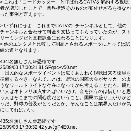
> これは「コードカッター」と呼ばれるCATVを解約する視聴
者が増加したことで、業界構造そのものが変化せざるを得なか
った事例と言えます。
> いずれにせよ、これまでCATVの1チャンネルとして、他の
チャンネルと合わせて料金を支払ってもらっていたのが、スト
リーミングだと直接課金に変わることになります。
> 他のエンタメと比較して割高とされるスポーツにとっては試
練の道となります。
434:名無しさん＠恐縮です
25/09/03 17:30:21.81 SFqac+v50.net
「国民的なスポーツイベントは広くあまねく視聴出来る環境を
準備するべき」なんてことは、野球の国際大会がサッカーのよ
うなワールドワイドな存在になってから考えることだろ。観た
い人はネトフリ加入すればいいだけ。金を払うのは惜しいと思
う人はそこまでの関心度だということ。国民の盛り上がりがど
うだ、野球の普及がどうだとか、そんなことは業界人だけが気
にしてればいい。
435:名無しさん＠恐縮です
25/09/03 17:30:32.42 yuvJgP4E0.net