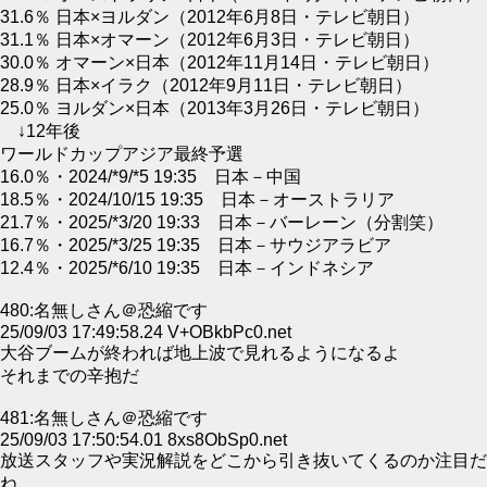
31.6％ 日本×ヨルダン（2012年6月8日・テレビ朝日）
31.1％ 日本×オマーン（2012年6月3日・テレビ朝日）
30.0％ オマーン×日本（2012年11月14日・テレビ朝日）
28.9％ 日本×イラク（2012年9月11日・テレビ朝日）
25.0％ ヨルダン×日本（2013年3月26日・テレビ朝日）
↓12年後
ワールドカップアジア最終予選
16.0％・2024/*9/*5 19:35 日本－中国
18.5％・2024/10/15 19:35 日本－オーストラリア
21.7％・2025/*3/20 19:33 日本－バーレーン（分割笑）
16.7％・2025/*3/25 19:35 日本－サウジアラビア
12.4％・2025/*6/10 19:35 日本－インドネシア
480:名無しさん＠恐縮です
25/09/03 17:49:58.24 V+OBkbPc0.net
大谷ブームが終われば地上波で見れるようになるよ
それまでの辛抱だ
481:名無しさん＠恐縮です
25/09/03 17:50:54.01 8xs8ObSp0.net
放送スタッフや実況解説をどこから引き抜いてくるのか注目だ
ね