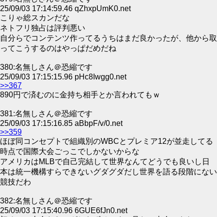
25/09/03 17:14:59.46 qZhxpUmK0.net
こりゃ総スカンだな
ネトフリ独占は評判悪い
自分らでコンテンツ作ってるうちはまだ良かったが、他から取
ってこうするのはやっぱだめだね
380:名無しさん＠恐縮です
25/09/03 17:15:15.96 pHc8Iwgg0.net
>>367
890円で済むのに金持ち相手とか言われてもｗ
381:名無しさん＠恐縮です
25/09/03 17:15:16.85 aBbpF/v/0.net
>>359
ほぼ同コンセプトで組織別のWBCとプレミア12が並走してる
時点で国際大会ごっこでしかないからな
アメリカはMLBで自己完結して世界なんてどうでも良いし日
本は統一機構すらできないグダグダだし世界を語る段階にない
競技だわ
382:名無しさん＠恐縮です
25/09/03 17:15:40.96 6GUE6fJn0.net