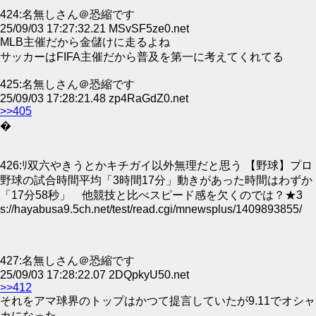
424:名無しさん＠恐縮です
25/09/03 17:27:32.21 MSvSF5ze0.net
MLB主催だから金儲けに走るよね
サッカーはFIFA主催だから普及を第一に考えてくれてる
425:名無しさん＠恐縮です
25/09/03 17:28:21.48 zp4RaGdZ0.net
>>405
�
426:ﾘ双六やきうとかキチガイ以外無理だと思う 【野球】プロ
野球の試合時間平均「3時間17分」動きがあった時間はわずか
「17分58秒」 他競技と比べスピード感を欠くのでは？★3
s://hayabusa9.5ch.net/test/read.cgi/mnewsplus/1409893855/
427:名無しさん＠恐縮です
25/09/03 17:28:22.07 2DQpkyU50.net
>>412
それをアマ球界のトップはかつて提言していたが9.11でオシャ
カになった