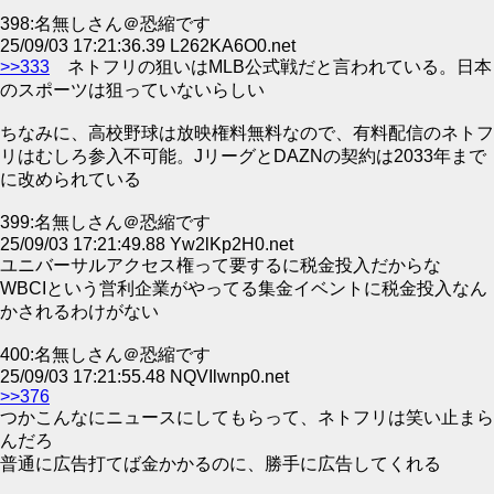
398:名無しさん＠恐縮です
25/09/03 17:21:36.39 L262KA6O0.net
>>333
ネトフリの狙いはMLB公式戦だと言われている。日本
のスポーツは狙っていないらしい
ちなみに、高校野球は放映権料無料なので、有料配信のネトフ
リはむしろ参入不可能。JリーグとDAZNの契約は2033年まで
に改められている
399:名無しさん＠恐縮です
25/09/03 17:21:49.88 Yw2lKp2H0.net
ユニバーサルアクセス権って要するに税金投入だからな
WBCIという営利企業がやってる集金イベントに税金投入なん
かされるわけがない
400:名無しさん＠恐縮です
25/09/03 17:21:55.48 NQVIlwnp0.net
>>376
つかこんなにニュースにしてもらって、ネトフリは笑い止まら
んだろ
普通に広告打てば金かかるのに、勝手に広告してくれる