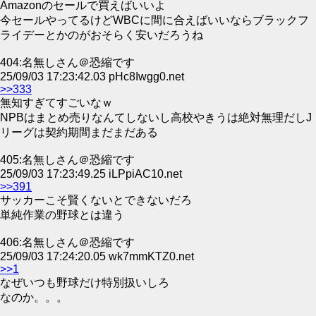
Amazonのセールで買えばいいよ
今セールやってるけどWBCに間に合えばいいならブラックフ
ライデーとかのがおそらく安いだろうね
404:名無しさん＠恐縮です
25/09/03 17:23:42.03 pHc8Iwgg0.net
>>333
無知すぎてすごいなｗ
NPBはまとめ売りなんてしないし高校やきうは絶対無理だしJ
リーグは契約期間まだまだある
405:名無しさん＠恐縮です
25/09/03 17:23:49.25 iLPpiAC10.net
>>391
サッカーこそ賢くないとできないだろ
単純作業の野球とは違う
406:名無しさん＠恐縮です
25/09/03 17:24:20.05 wk7mmKTZ0.net
>>1
なぜいつも野球だけ特別扱いしろ
なのか。。。