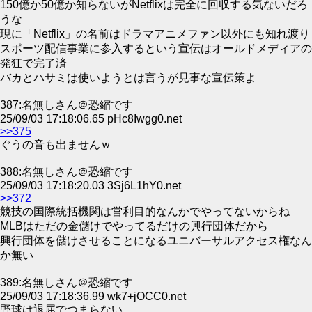
150億か50億か知らないがNetflixは完全に回収する気ないだろ
うな
現に「Netflix」の名前はドラマアニメファン以外にも知れ渡り
スポーツ配信事業に参入するという宣伝はオールドメディアの
発狂で完了済
バカとハサミは使いようとは言うが見事な宣伝策よ
387:名無しさん＠恐縮です
25/09/03 17:18:06.65 pHc8Iwgg0.net
>>375
ぐうの音も出ませんｗ
388:名無しさん＠恐縮です
25/09/03 17:18:20.03 3Sj6L1hY0.net
>>372
競技の国際統括機関は営利目的なんかでやってないからね
MLBはただの金儲けでやってるだけの興行団体だから
興行団体を儲けさせることになるユニバーサルアクセス権なん
か無い
389:名無しさん＠恐縮です
25/09/03 17:18:36.99 wk7+jOCC0.net
野球は退屈でつまらない