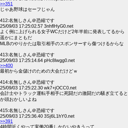
>>351
じゃあ野球はセーフじゃん
412:名無しさん＠恐縮です
25/09/03 17:25:02.57 3nhflHyG0.net
よく例に上げられる女子WCだけど2年半前に発表してるから
遥かにまともだ
MLBのやりかたは取引相手のスポンサーすら傷つけるからな
413:名無しさん＠恐縮です
25/09/03 17:25:14.64 pHc8Iwgg0.net
>>400
最初から金儲けのための大会だけどｗ
414:名無しさん＠恐縮です
25/09/03 17:25:22.30 wk7+jOCC0.net
会計士やトラック運転手相手に死闘だの激闘だの騒ぎ立てると
か頭おかしいよね
415:名無しさん＠恐縮です
25/09/03 17:25:36.40 3Sj6L1hY0.net
>>391
4時間近くやって実働20番しかないやきうって