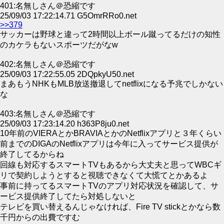
401:名無しさん＠恐縮です
25/09/03 17:22:14.71 G5OmrRRo0.net
>>379
サッカーは野球と違って2時間以上ボール蹴ってるだけの知性
のカケラもないスポーツだがなw
402:名無しさん＠恐縮です
25/09/03 17:22:55.05 2DQpkyU50.net
まあもうNHKもMLB放送撤退してnetflixになる予兆でしかない
な
403:名無しさん＠恐縮です
25/09/03 17:23:14.20 h363P8ju0.net
10年前のVIERAとかBRAVIAとかのNetflixアプリと３年くらい
前までのDIGAのNetflixアプリは今年に入ってサービス提供が
終了してるからね
回線も対応するスマートTVもあるから大丈夫と思ってWBCギ
リで契約しようとすると視聴できなくて大慌てとかあるよ
事前に持ってるスマートTVのアプリ対応状況を確認して、サ
ービス提供終了してたら対処しないと
テレビを買い替えるんじゃなければ、Fire TV stickとかなら数
千円からの出費ですむ