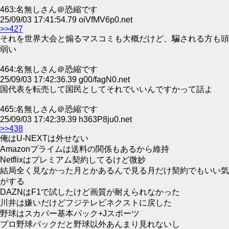
463:名無しさん＠恐縮です
25/09/03 17:41:54.79 oiVfMV6p0.net
>>427
それを世界大会と煽るマスコミも大概だけど、騙される方も頭
弱い
464:名無しさん＠恐縮です
25/09/03 17:42:36.39 g00/fagN0.net
国代表を転売して国民としてそれでいいんですかって話よ
465:名無しさん＠恐縮です
25/09/03 17:42:39.39 h363P8ju0.net
>>438
俺はU-NEXTは外せない
Amazonプライムは送料の関係もあるから維持
Netflixはプレミアム契約してるけど微妙
結局全く見なかった月とかあるんで見る月だけ契約でもいい気
がする
DAZNはF1で試したけど画質が耐えられなかった
川井は嫌いだけどフジテレビネクストに戻した
野球はスカパー基本パック+Jスポーツ
プロ野球パックだと野球以外あんまり見れないし