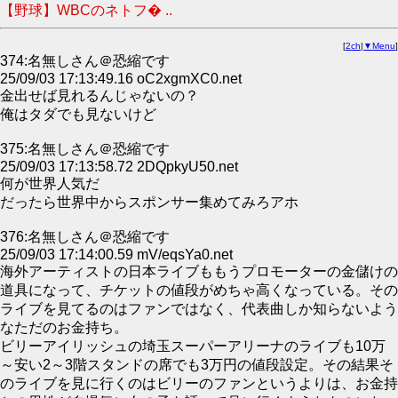
【野球】WBCのネトフ� ..
[
2ch
|
▼Menu
]
374:名無しさん＠恐縮です
25/09/03 17:13:49.16 oC2xgmXC0.net
金出せば見れるんじゃないの？
俺はタダでも見ないけど
375:名無しさん＠恐縮です
25/09/03 17:13:58.72 2DQpkyU50.net
何が世界人気だ
だったら世界中からスポンサー集めてみろアホ
376:名無しさん＠恐縮です
25/09/03 17:14:00.59 mV/eqsYa0.net
海外アーティストの日本ライブももうプロモーターの金儲けの
道具になって、チケットの値段がめちゃ高くなっている。その
ライブを見てるのはファンではなく、代表曲しか知らないよう
なただのお金持ち。
ビリーアイリッシュの埼玉スーパーアリーナのライブも10万
～安い2～3階スタンドの席でも3万円の値段設定。その結果そ
のライブを見に行くのはビリーのファンというよりは、お金持