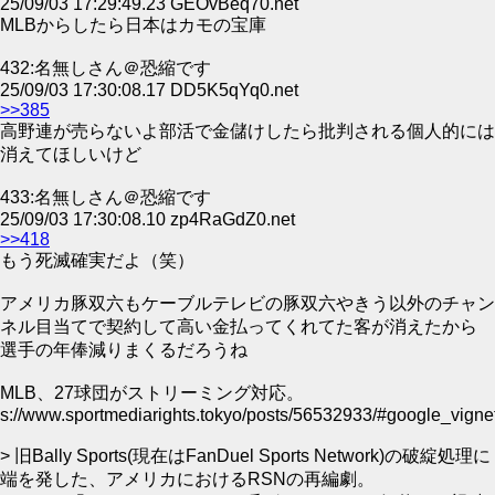
25/09/03 17:29:49.23 GEOvBeq70.net
MLBからしたら日本はカモの宝庫
432:名無しさん＠恐縮です
25/09/03 17:30:08.17 DD5K5qYq0.net
>>385
高野連が売らないよ部活で金儲けしたら批判される個人的には
消えてほしいけど
433:名無しさん＠恐縮です
25/09/03 17:30:08.10 zp4RaGdZ0.net
>>418
もう死滅確実だよ（笑）
アメリカ豚双六もケーブルテレビの豚双六やきう以外のチャン
ネル目当てで契約して高い金払ってくれてた客が消えたから
選手の年俸減りまくるだろうね
MLB、27球団がストリーミング対応。
s://www.sportmediarights.tokyo/posts/56532933/#google_vigne
> 旧Bally Sports(現在はFanDuel Sports Network)の破綻処理に
端を発した、アメリカにおけるRSNの再編劇。