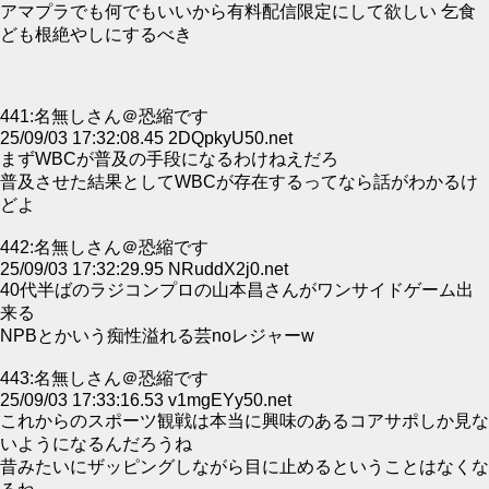
アマプラでも何でもいいから有料配信限定にして欲しい 乞食
ども根絶やしにするべき
441:名無しさん＠恐縮です
25/09/03 17:32:08.45 2DQpkyU50.net
まずWBCが普及の手段になるわけねえだろ
普及させた結果としてWBCが存在するってなら話がわかるけ
どよ
442:名無しさん＠恐縮です
25/09/03 17:32:29.95 NRuddX2j0.net
40代半ばのラジコンプロの山本昌さんがワンサイドゲーム出
来る
NPBとかいう痴性溢れる芸noレジャーw
443:名無しさん＠恐縮です
25/09/03 17:33:16.53 v1mgEYy50.net
これからのスポーツ観戦は本当に興味のあるコアサポしか見な
いようになるんだろうね
昔みたいにザッピングしながら目に止めるということはなくな