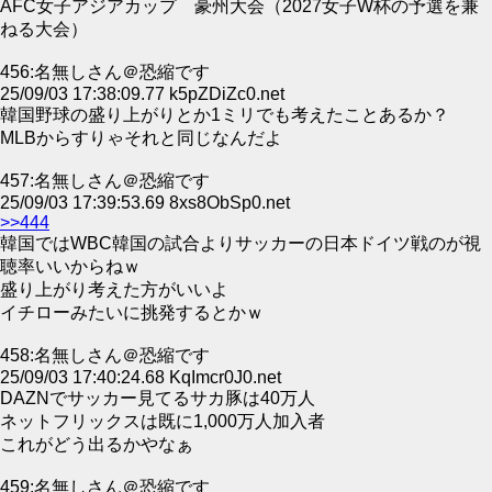
AFC女子アジアカップ 豪州大会（2027女子W杯の予選を兼
ねる大会）
456:名無しさん＠恐縮です
25/09/03 17:38:09.77 k5pZDiZc0.net
韓国野球の盛り上がりとか1ミリでも考えたことあるか？
MLBからすりゃそれと同じなんだよ
457:名無しさん＠恐縮です
25/09/03 17:39:53.69 8xs8ObSp0.net
>>444
韓国ではWBC韓国の試合よりサッカーの日本ドイツ戦のが視
聴率いいからねｗ
盛り上がり考えた方がいいよ
イチローみたいに挑発するとかｗ
458:名無しさん＠恐縮です
25/09/03 17:40:24.68 KqImcr0J0.net
DAZNでサッカー見てるサカ豚は40万人
ネットフリックスは既に1,000万人加入者
これがどう出るかやなぁ
459:名無しさん＠恐縮です