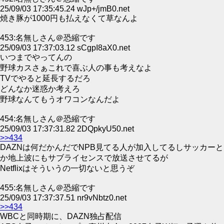
25/09/03 17:35:45.24 wJp+/jmB0.net
焼き豚が1000円も払えなくて草なんよ
453:名無しさん＠恐縮です
25/09/03 17:37:03.12 sCgpI8aX0.net
いつまでやってんの
野球カスさぁこれで喜ぶ人の事も考えなよ
TVでやると延長するだろ
どんなか迷惑か考えろ
野球なんてもうオワコンなんだよ
454:名無しさん＠恐縮です
25/09/03 17:37:31.82 2DQpkyU50.net
>>434
DAZNは何だかんだでNPB見てる人が加入してるしサッカーと
か地上波にもサブライセンスで放送させてるが
Netflixはそういうの一切ないと思うぞ
455:名無しさん＠恐縮です
25/09/03 17:37:37.51 nr9vNbtz0.net
>>434
WBCと同時期に、DAZN独占配信