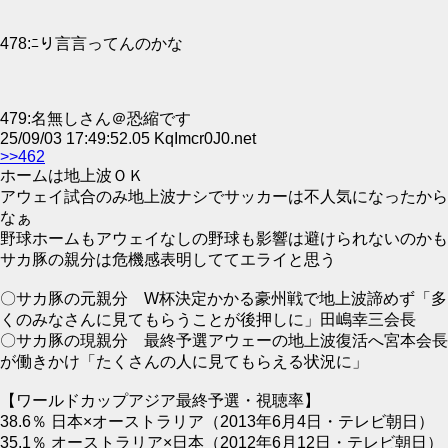
478:ﾆり言言ってんのかな
479:名無しさん＠恐縮です
25/09/03 17:49:52.05 KqImcr0J0.net
>>462
ホームは地上波ＯＫ
アウェイ試合のみ地上波ナシでサッカーは不人気になったから
なぁ
野球ホームもアウェイなしの野球も影響は避けられないのかも
サカ豚の親分は危機感表明しててエライと思う
〇サカ豚の元親分 W杯決定かかる豪州戦で地上波諦めず「多
くのみなさんに見てもらうことが後押しに」田嶋幸三会長
〇サカ豚の現親分 最終予選アウェーの地上波復活へ宮本会長
が働きかけ「たくさんの人に見てもらえる状況に」
【ワールドカップアジア最終予選・視聴率】
38.6％ 日本×オーストラリア（2013年6月4日・テレビ朝日）
35.1％ オーストラリア×日本（2012年6月12日・テレビ朝日）