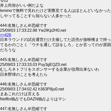
るね
井上尚弥がいい例だよな
leminoで無料で見れたけど実際見てる人はほとんどいなかった
しやってることすら知らない人多かった
444:名無しさん＠恐縮です
25/09/03 17:33:22.98 Yw2lKp2H0.net
>>426
日本ラウンドの試合運営だけ主催してた読売が放映権まで持っ
てるかのごとく「ウチを通して話をしろ」とか言ってのが原因
だろうな
445:名無しさん＠恐縮です
25/09/03 17:33:33.03 Puy3gEQZ0.net
むしろネトフリをスポンサーする企業が信用出来ないわ
日本野球のことを考えたら
446:名無しさん＠恐縮です
25/09/03 17:34:02.42 h363P8ju0.net
まあこれだけは言える
Netflix独占でもDAZN独占よりはマシ
447:名無しさん＠恐縮です