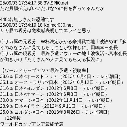
25/09/03 17:34:17.38 3VtSf/It0.net
ただ月額払えばいいだけなのに何を言ってるんだか
448:名無しさん＠恐縮です
25/09/03 17:34:19.18 KqImcr0J0.net
サカ豚の親分は危機感表明してエライと思う
〇サカ豚の元親分 W杯決定かかる豪州戦で地上波諦めず「多
くのみなさんに見てもらうことが後押しに」田嶋幸三会長
〇サカ豚の現親分 最終予選アウェーの地上波復活へ宮本会長
が働きかけ「たくさんの人に見てもらえる状況に」
【ワールドカップアジア最終予選・視聴率】
38.6％ 日本×オーストラリア（2013年6月4日・テレビ朝日）
35.1％ オーストラリア×日本（2012年6月12日・テレビ朝日）
31.6％ 日本×ヨルダン（2012年6月8日・テレビ朝日）
31.1％ 日本×オマーン（2012年6月3日・テレビ朝日）
30.0％ オマーン×日本（2012年11月14日・テレビ朝日）
28.9％ 日本×イラク（2012年9月11日・テレビ朝日）
25.0％ ヨルダン×日本（2013年3月26日・テレビ朝日）
↓12年後
ワールドカップアジア最終予選