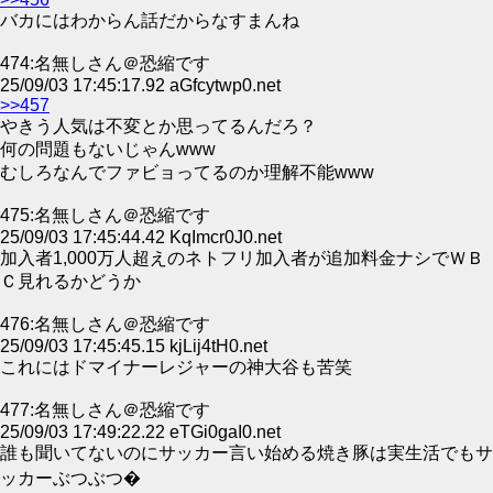
バカにはわからん話だからなすまんね
474:名無しさん＠恐縮です
25/09/03 17:45:17.92 aGfcytwp0.net
>>457
やきう人気は不変とか思ってるんだろ？
何の問題もないじゃんwww
むしろなんでファビョってるのか理解不能www
475:名無しさん＠恐縮です
25/09/03 17:45:44.42 KqImcr0J0.net
加入者1,000万人超えのネトフリ加入者が追加料金ナシでＷＢ
Ｃ見れるかどうか
476:名無しさん＠恐縮です
25/09/03 17:45:45.15 kjLij4tH0.net
これにはドマイナーレジャーの神大谷も苦笑
477:名無しさん＠恐縮です
25/09/03 17:49:22.22 eTGi0gaI0.net
誰も聞いてないのにサッカー言い始める焼き豚は実生活でもサ
ッカーぶつぶつ�