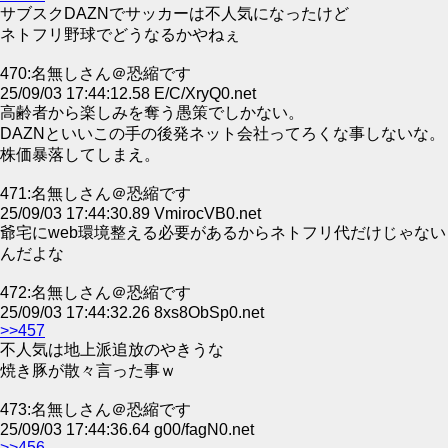
サブスクDAZNでサッカーは不人気になったけど
ネトフリ野球でどうなるかやねぇ
470:名無しさん＠恐縮です
25/09/03 17:44:12.58 E/C/XryQ0.net
高齢者から楽しみを奪う愚策でしかない。
DAZNといいこの手の後発ネット会社ってろくな事しないな。
株価暴落してしまえ。
471:名無しさん＠恐縮です
25/09/03 17:44:30.89 VmirocVB0.net
爺宅にweb環境整える必要があるからネトフリ代だけじゃない
んだよな
472:名無しさん＠恐縮です
25/09/03 17:44:32.26 8xs8ObSp0.net
>>457
不人気は地上派追放のやきうな
焼き豚が散々言った事ｗ
473:名無しさん＠恐縮です
25/09/03 17:44:36.64 g00/fagN0.net
>>456