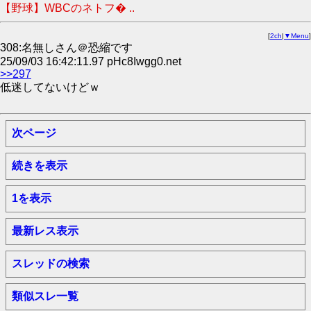
【野球】WBCのネトフ� ..
[
2ch
|
▼Menu
]
308:名無しさん＠恐縮です
25/09/03 16:42:11.97 pHc8Iwgg0.net
>>297
低迷してないけどｗ
次ページ
続きを表示
1を表示
最新レス表示
スレッドの検索
類似スレ一覧