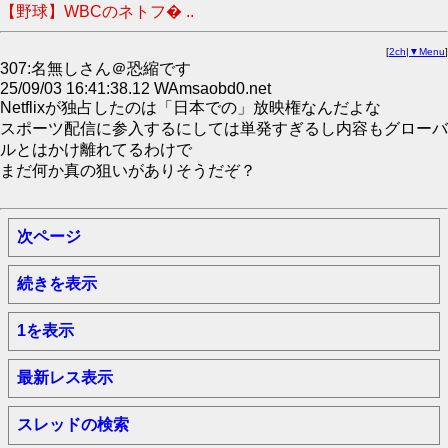
【野球】WBCのネトフ� ..
[
2ch
|
▼Menu
]
307:名無しさん＠恐縮です
25/09/03 16:41:38.12 WAmsaobd0.net
Netflixが独占したのは「日本での」放映権なんだよな
スポーツ配信に参入するにしては単発すぎるし内容もグローバ
ルとはかけ離れてるわけで
まだ何か真の狙いがありそうだぞ？
次ページ
続きを表示
1を表示
最新レス表示
スレッドの検索