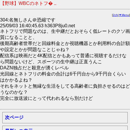
【野球】WBCのネトフ� ..
[
2ch
|
▼Menu
]
304:名無しさん＠恐縮です
25/09/03 16:40:45.63 h363P8ju0.net
ネトフリで問題なのは、生中継だとおそらく低レートのクソ画
質になることと、
後期高齢者世帯だと回線料金とか視聴機器とか利用料の合計額
や設定とかが問題なことじゃね？
配信系は映画だと4K配信とかもあって普通に視聴するだけな
ら問題ないけど、スポーツの生中継は正直うんこ
DAZN独占だと殺意が湧くレベル
光回線とネトフリの料金の合計は6千円台から9千円台くらい
はかかるよね？
それをネットと無縁な生活をしてる高齢者に負担させるのはど
うなのかな？
完全に放送波にとって代われるなら別だけど
次ページ