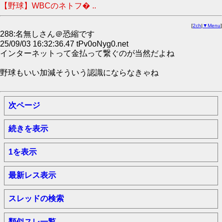
【野球】WBCのネトフ� ..
[
2ch
|
▼Menu
]
288:名無しさん＠恐縮です
25/09/03 16:32:36.47 tPv0oNyg0.net
インターネットって金払って繋ぐのが当然だよね
野球もいい加減そういう認識にならなきゃね
次ページ
続きを表示
1を表示
最新レス表示
スレッドの検索
類似スレ一覧