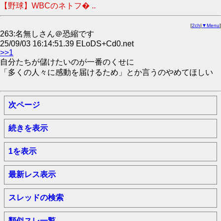
【野球】WBCのネトフ� ..
[
2ch
|
▼Menu
]
263:名無しさん＠恐縮です
25/09/03 16:14:51.39 ELoDS+Cd0.net
>>1
自分たちが儲けたいのが一番のくせに
「多くの人々に感動を届けるため」とか言うのやめてほしい
次ページ
続きを表示
1を表示
最新レス表示
スレッドの検索
類似スレ一覧