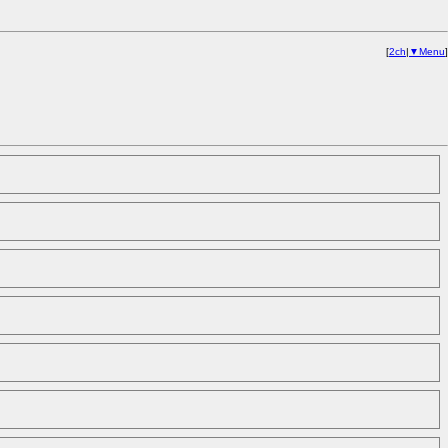
[
2ch
|
▼Menu
]