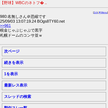
【野球】WBCのネトフ� ..
[
2ch
|
▼Menu
]
980:名無しさん＠恐縮です
25/09/03 13:07:19.24 BOgs8TY60.net
>>961
税金じゃぶじゃぶで黒字
札幌ドームのコンサ並ｗ
次ページ
続きを表示
1を表示
最新レス表示
スレッドの検索
類似スレ一覧