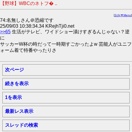
【野球】WBCのネトフ� ..
[
2ch
|
▼Menu
]
74:名無しさん＠恐縮です
25/09/03 10:38:34.34 KRejhTji0.net
>>65
生活がテレビ、ワイドショー漬けすぎるんじゃない？逆
に
サッカーW杯の時だって一時期すごかったよw 芸能人がユニフ
ォーム着て特番やったりさ
次ページ
続きを表示
1を表示
最新レス表示
スレッドの検索