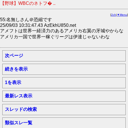
【野球】WBCのネトフ� ..
[
2ch
|
▼Menu
]
55:名無しさん＠恐縮です
25/09/03 10:31:47.43 AzEkhU850.net
アメフトは世界一経済力のあるアメリカ右翼の牙城やからな
アメリカ一国で世界一稼ぐリーグは伊達じゃないわな
次ページ
続きを表示
1を表示
最新レス表示
スレッドの検索
類似スレ一覧