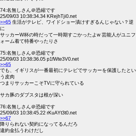
74:名無しさん＠恐縮です
25/09/03 10:38:34.34 KRejhTji0.net
>>65
生活がテレビ、ワイドショー漬けすぎるんじゃない？逆
に
サッカーW杯の時だって一時期すごかったよw 芸能人がユニフ
ォーム着て特番やったりさ
75:名無しさん＠恐縮です
25/09/03 10:38:36.05 p1fWte3V0.net
>>65
でも、イギリスが一番最初にテレビでサッカーを保護したとい
う皮肉
つまりサッカーこそTVに守られている
サカ豚のダブスタは根が深い
76:名無しさん＠恐縮です
25/09/03 10:38:45.22 rKuAYt3t0.net
>>67
降りられない契約になってるんだろ
違約金払うわけだし