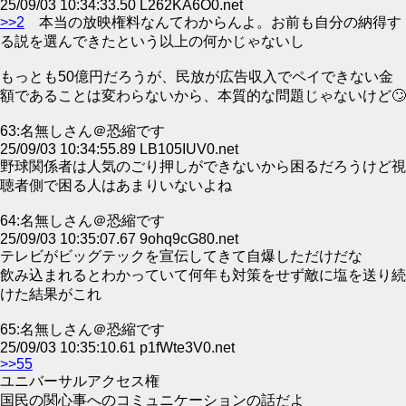
25/09/03 10:34:33.50 L262KA6O0.net
>>2
本当の放映権料なんてわからんよ。お前も自分の納得す
る説を選んできたという以上の何かじゃないし
もっとも50億円だろうが、民放が広告収入でペイできない金
額であることは変わらないから、本質的な問題じゃないけど🙄
63:名無しさん＠恐縮です
25/09/03 10:34:55.89 LB105IUV0.net
野球関係者は人気のごり押しができないから困るだろうけど視
聴者側で困る人はあまりいないよね
64:名無しさん＠恐縮です
25/09/03 10:35:07.67 9ohq9cG80.net
テレビがビッグテックを宣伝してきて自爆しただけだな
飲み込まれるとわかっていて何年も対策をせず敵に塩を送り続
けた結果がこれ
65:名無しさん＠恐縮です
25/09/03 10:35:10.61 p1fWte3V0.net
>>55
ユニバーサルアクセス権
国民の関心事へのコミュニケーションの話だよ