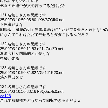
時代に乗り遅れている
乞食の爺連中が文句言ってるだけだろ
131:名無しさん＠恐縮です
25/09/03 10:50:05.80 +XW8ZQlk0.net
不思議だよな
劇場版「鬼滅の刃」無限城編は誰もただで見せろと言わないの
になんでこれはただで見せろとダダこねるんだろ？
132:名無しさん＠恐縮です
25/09/03 10:50:11.53 e21+7a+Z0.net
派遣会社が国民的とか使うな
虫酸が走る
133:名無しさん＠恐縮です
25/09/03 10:50:31.82 VGk1J1R20.net
焼き豚は乞食
134:名無しさん＠恐縮です
25/09/03 10:50:33.16 F9Q6uz4c0.net
>>126
これで放映権料どうやって回収できるんだよｗ