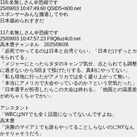
116:名無しさん＠恐縮です
25/09/03 10:47:49.60 QStD5+b00.net
スポンサーみんな撤退してやれ
日本舐められすぎだ
117:名無しさん＠恐縮です
25/09/03 10:47:57.23 F9Q6uz4c0.net
高木豊チャンネル 2025/08/26
「必死でやってるのは日本と台湾ぐらい」「日本だけずっとカ
モられてる」
「メジャーにとったらタダのキャンプ気分、点とられても調整
に過ぎないから5回まで投げたりする。真剣にやってない」
「私も現地に行ったがアメリカでは全く盛り上がって無い」
「本当にアメリカで大会やっているのか？という空気だった」
「日本選手が拒否したらこの大会は終わる」「他国との温度差
がめちゃくちゃでかい」
アシスタント
「WBCはNYでも全く話題になってないんですよね」
高木豊
「決勝のマイアミでも誰もやってることしらないのにNYなん
かそりゃそうだろ」