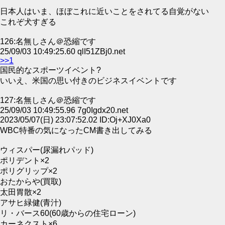
日本人はいま、ほぼこれに近いことをされてる自覚がない
これぞ犬すぎる
126:名無しさん＠恐縮です
25/09/03 10:49:25.60 qlI51ZBj0.net
>>1
国民的なスポーツイベント?
いいえ、米国の思い付きのビジネスイベントです
127:名無しさん＠恐縮です
25/09/03 10:49:55.96 7g0Igdx20.net
2023/05/07(日) 23:07:52.02 ID:Oj+XJ0Xa0
WBC特番の気になったCM書き出してみる
ウィスパー(尿漏れパッド)
ポリデント×2
ポリグリップ×2
おたからや(買取)
太田胃散×2
アサヒ緑健(青汁)
リ・バース60(60歳からの住宅ローン)
カーネクスト×6