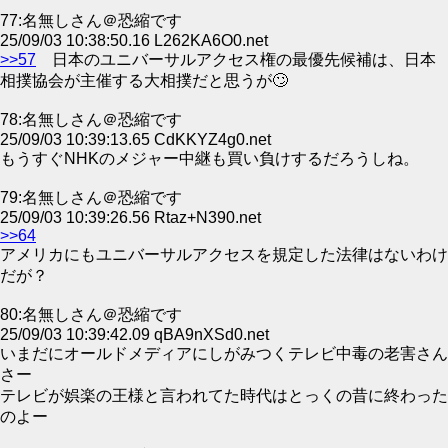
77:名無しさん＠恐縮です
25/09/03 10:38:50.16 L262KA6O0.net
>>57
日本のユニバーサルアクセス権の最優先候補は、日本
相撲協会が主催する大相撲だと思うが🙄
78:名無しさん＠恐縮です
25/09/03 10:39:13.65 CdKKYZ4g0.net
もうすぐNHKのメジャー中継も買い負けするだろうしね。
79:名無しさん＠恐縮です
25/09/03 10:39:26.56 Rtaz+N390.net
>>64
アメリカにもユニバーサルアクセスを規定した法律はないわけ
だが？
80:名無しさん＠恐縮です
25/09/03 10:39:42.09 qBA9nXSd0.net
いまだにオールドメディアにしがみつくテレビ中毒の老害さん
さー
テレビが娯楽の王様と言われてた時代はとっくの昔に終わった
のよー