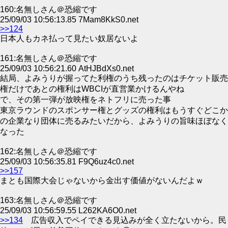
160:名無しさん＠恐縮です
25/09/03 10:56:13.85 7Mam8KkS0.net
>>124
日本人もカネ払って見たい奴居ないよ
161:名無しさん＠恐縮です
25/09/03 10:56:21.60 AtHJBdXs0.net
結局、よみうりが握ってた利権のうち残ったのはチケット販売
権だけであとの権利はWBCIが直営業かけるんやね
で、その第一弾が放映権をネトフリに売った事
東京ラウンドのスポンサー権とグッズの権利はもうすぐどこか
の企業なり団体に売るみたいだから、よみうりの旨味ほぼなく
なった
162:名無しさん＠恐縮です
25/09/03 10:56:35.81 F9Q6uz4c0.net
>>157
まとも国際大会じゃないから金出す価値がないんだよｗ
163:名無しさん＠恐縮です
25/09/03 10:56:59.55 L262KA6O0.net
>>134
広告収入でペイできる見込みが全く立たないから。民