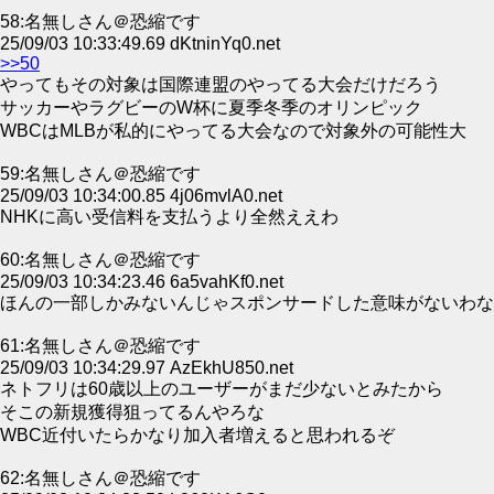
58:名無しさん＠恐縮です
25/09/03 10:33:49.69 dKtninYq0.net
>>50
やってもその対象は国際連盟のやってる大会だけだろう
サッカーやラグビーのW杯に夏季冬季のオリンピック
WBCはMLBが私的にやってる大会なので対象外の可能性大
59:名無しさん＠恐縮です
25/09/03 10:34:00.85 4j06mvlA0.net
NHKに高い受信料を支払うより全然ええわ
60:名無しさん＠恐縮です
25/09/03 10:34:23.46 6a5vahKf0.net
ほんの一部しかみないんじゃスポンサードした意味がないわな
61:名無しさん＠恐縮です
25/09/03 10:34:29.97 AzEkhU850.net
ネトフリは60歳以上のユーザーがまだ少ないとみたから
そこの新規獲得狙ってるんやろな
WBC近付いたらかなり加入者増えると思われるぞ
62:名無しさん＠恐縮です