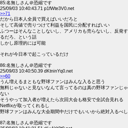
85:名無しさん＠恐縮です
25/09/03 10:40:43.71 p1fWte3V0.net
>>71
だから日本人全員で買えばいいだろと
そして高値で売りつけて利益を国民に分配すればいい
ふつーはそんなことしないし、アメリカも売らないし、反発す
るだろ、という話
しかし原理的には可能
それが今日本で起こっているだけ
86:名無しさん＠恐縮です
25/09/03 10:40:50.39 dKtninYq0.net
>>60
うん増えるまともな野球ファンはみんな入ると思う
無料じゃないと見ないなんて言ってるのは真の野球ファンじゃ
ない
そうやって加入者が増えたら次回大会も格安で全試合見れる
Netflixが取ってくれるし
野球ファンはみんな大会期間中だけでもいいから絶対入るべし
87:名無しさん＠恐縮です