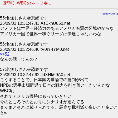
【野球】WBCのネトフ� ..
[
2ch
|
▼Menu
]
55:名無しさん＠恐縮です
25/09/03 10:31:47.43 AzEkhU850.net
アメフトは世界一経済力のあるアメリカ右翼の牙城やからな
アメリカ一国で世界一稼ぐリーグは伊達じゃないわな
56:名無しさん＠恐縮です
25/09/03 10:32:46.46 tV0iY4YM0.net
>>52
なんの話してんの？
57:名無しさん＠恐縮です
25/09/03 10:32:47.92 JdXHk69A0.net
こうすることで、日本国内世論での批判が出て
NPBの選手出場辞退で日本の戦力を削ぎ落としたいんだな
WBCIは
それでアメリカ優勝にもっていきたい
今のところそのとおりにシナリオが進んてる
まんまとそれに載せられてる、馬鹿な批判派が多いこと多いこ
とw