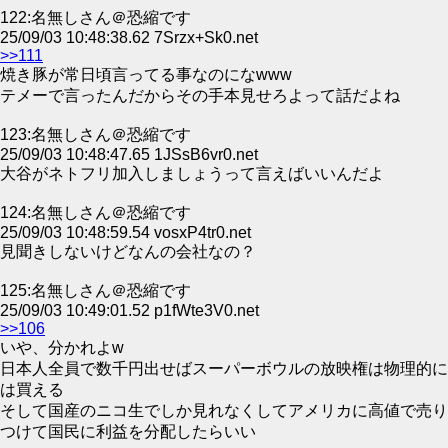
122:名無しさん＠恐縮です
25/09/03 10:48:38.62 7Srzx+Sk0.net
>>111
焼き豚が常日頃言ってる事なのになwww
テメーで言ったんだからその手本見せろよって話だよね
123:名無しさん＠恐縮です
25/09/03 10:48:47.65 1JSsB6vr0.net
大谷がネトフリ加入しましょうって言えばいいんだよ
124:名無しさん＠恐縮です
25/09/03 10:48:59.54 vosxP4tr0.net
見聞きしないけどなんの会社なの？
125:名無しさん＠恐縮です
25/09/03 10:49:01.52 p1fWte3V0.net
>>106
いや、分かれよw
日本人全員で数千円出せばスーパーボウルの放映権は物理的に
は買える
そして国産のニコ生でしか見れなくしてアメリカに高値で売り
つけて国民に利益を分配したらいい