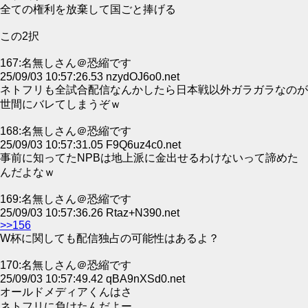
全ての権利を放棄して国ごと捧げる
この2択
167:名無しさん＠恐縮です
25/09/03 10:57:26.53 nzydOJ6o0.net
ネトフリも全試合配信なんかしたら日本戦以外ガラガラなのが
世間にバレてしまうぞｗ
168:名無しさん＠恐縮です
25/09/03 10:57:31.05 F9Q6uz4c0.net
事前に知ってたNPBは地上派に金出せるわけないって諦めた
んだよなｗ
169:名無しさん＠恐縮です
25/09/03 10:57:36.26 Rtaz+N390.net
>>156
W杯に関しても配信独占の可能性はあるよ？
170:名無しさん＠恐縮です
25/09/03 10:57:49.42 qBA9nXSd0.net
オールドメディアくんはさ
ネトフリに負けたんだよー