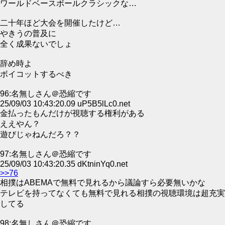
ワールドベースボールクラシックな…
二十年ほど大会を開催したけど…
やきうの普及に
全く成果ないでしょ
辞め時よ
ボイコットするべき
96:名無しさん＠恐縮です
25/09/03 10:43:20.09 uP5B5lLc0.net
金払ったもんだけが視聴する権利がある
ええやん？
遊びじゃねんだろ？？
97:名無しさん＠恐縮です
25/09/03 10:43:20.35 dKtninYq0.net
>>76
相撲はABEMAで無料で見れるから議論すら必要無いかな
テレビを持ってなくても無料で見れる相撲の視聴環境は超充実
してる
98:名無しさん＠恐縮です