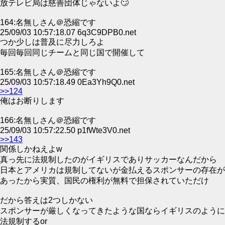
放テレビ局は慈善団体じゃないよ🙄
164:名無しさん＠恐縮です
25/09/03 10:57:18.07 6q3C9DPB0.net
つか少しは普及に尽力しろよ
毎回毎回同じチームと同じ国で開催して
165:名無しさん＠恐縮です
25/09/03 10:57:18.49 0Ea3Yh9Q0.net
>>124
俺はお断りします
166:名無しさん＠恐縮です
25/09/03 10:57:22.50 p1fWte3V0.net
>>143
関係しかねえよw
真っ先に法規制したのがイギリスでありサッカーなんだから
日本とアメリカは規制してないが金払えるスポンサーの存在が
あったから実質、国民の権利が無料で担保されていただけ
だから答えは2つしかない
スポンサーが厳しくなってきたような国ならイギリスのように
法規制するor