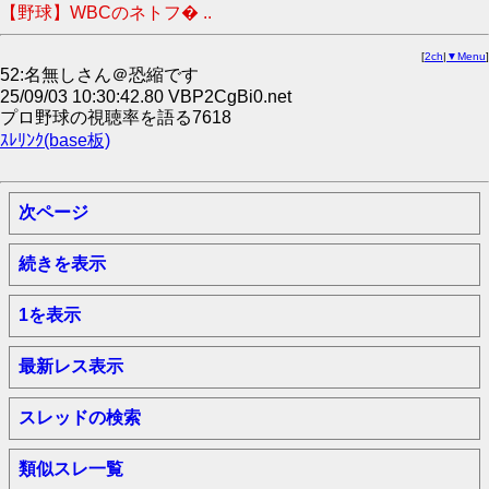
【野球】WBCのネトフ� ..
[
2ch
|
▼Menu
]
52:名無しさん＠恐縮です
25/09/03 10:30:42.80 VBP2CgBi0.net
プロ野球の視聴率を語る7618
ｽﾚﾘﾝｸ(base板)
次ページ
続きを表示
1を表示
最新レス表示
スレッドの検索
類似スレ一覧