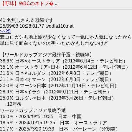
【野球】WBCのネトフ� ..
41:名無しさん＠恐縮です
25/09/03 10:28:01.77 tvddIa110.net
>>25
糞コロガシも地上波が少なくなって一気に不人気になったから
単に見て面白くないのが判ったのかもしれないけど
【ワールドカップアジア最終予選・視聴率】
38.6％ 日本×オーストラリア（2013年6月4日・テレビ朝日）
35.1％ オーストラリア×日本（2012年6月12日・テレビ朝日）
31.6％ 日本×ヨルダン（2012年6月8日・テレビ朝日）
31.1％ 日本×オマーン（2012年6月3日・テレビ朝日）
30.0％ オマーン×日本（2012年11月14日・テレビ朝日）
28.9％ 日本×イラク（2012年9月11日・テレビ朝日）
25.0％ ヨルダン×日本（2013年3月26日・テレビ朝日）
↓12年後
ワールドカップアジア最終予選
16.0％・2024/*9/*5 19:35 日本－中国
18.5％・2024/10/15 19:35 日本－オーストラリア
21.7％・2025/*3/20 19:33 日本－バーレーン（分割笑）