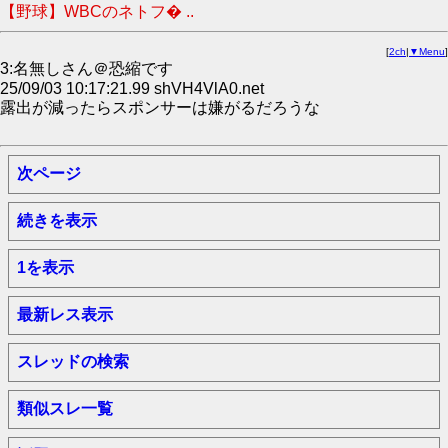
【野球】WBCのネトフ� ..
[
2ch
|
▼Menu
]
3:名無しさん＠恐縮です
25/09/03 10:17:21.99 shVH4VlA0.net
露出が減ったらスポンサーは嫌がるだろうな
次ページ
続きを表示
1を表示
最新レス表示
スレッドの検索
類似スレ一覧