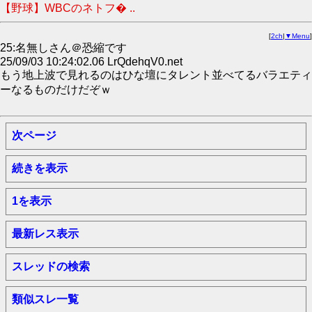
【野球】WBCのネトフ� ..
[
2ch
|
▼Menu
]
25:名無しさん＠恐縮です
25/09/03 10:24:02.06 LrQdehqV0.net
もう地上波で見れるのはひな壇にタレント並べてるバラエティ
ーなるものだけだぞｗ
次ページ
続きを表示
1を表示
最新レス表示
スレッドの検索
類似スレ一覧