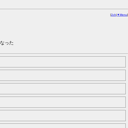
[
2ch
|
▼Menu
]
なった