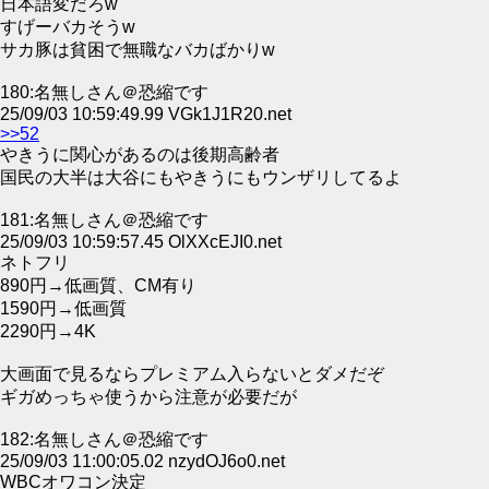
日本語変だろw
すげーバカそうw
サカ豚は貧困で無職なバカばかりw
180:名無しさん＠恐縮です
25/09/03 10:59:49.99 VGk1J1R20.net
>>52
やきうに関心があるのは後期高齢者
国民の大半は大谷にもやきうにもウンザリしてるよ
181:名無しさん＠恐縮です
25/09/03 10:59:57.45 OlXXcEJI0.net
ネトフリ
890円→低画質、CM有り
1590円→低画質
2290円→4K
大画面で見るならプレミアム入らないとダメだぞ
ギガめっちゃ使うから注意が必要だが
182:名無しさん＠恐縮です
25/09/03 11:00:05.02 nzydOJ6o0.net
WBCオワコン決定