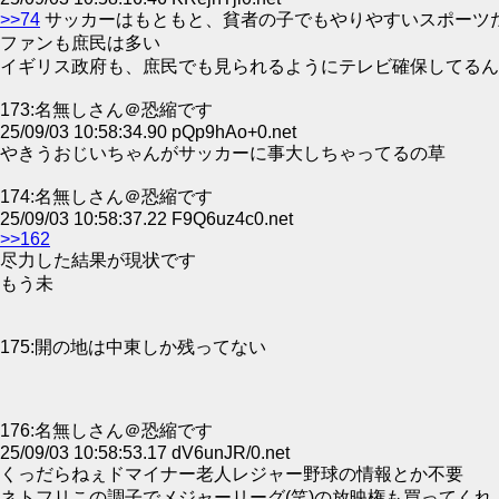
>>74
サッカーはもともと、貧者の子でもやりやすいスポーツ
ファンも庶民は多い
イギリス政府も、庶民でも見られるようにテレビ確保してるん
173:名無しさん＠恐縮です
25/09/03 10:58:34.90 pQp9hAo+0.net
やきうおじいちゃんがサッカーに事大しちゃってるの草
174:名無しさん＠恐縮です
25/09/03 10:58:37.22 F9Q6uz4c0.net
>>162
尽力した結果が現状です
もう未
175:開の地は中東しか残ってない
176:名無しさん＠恐縮です
25/09/03 10:58:53.17 dV6unJR/0.net
くっだらねぇドマイナー老人レジャー野球の情報とか不要
ネトフリこの調子でメジャーリーグ(笑)の放映権も買ってくれ