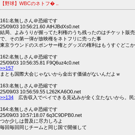
【野球】WBCのネトフ� ..
161:名無しさん＠恐縮です
25/09/03 10:56:21.60 AtHJBdXs0.net
結局、よみうりが握ってた利権のうち残ったのはチケット販売
で、その第一弾が放映権をネトフリに売った事
東京ラウンドのスポンサー権とグッズの権利はもうすぐどこか
162:名無しさん＠恐縮です
25/09/03 10:56:35.81 F9Q6uz4c0.net
>>157
まとも国際大会じゃないから金出す価値がないんだよｗ
163:名無しさん＠恐縮です
25/09/03 10:56:59.55 L262KA6O0.net
>>134
広告収入でペイできる見込みが全く立たないから。民放
164:名無しさん＠恐縮です
25/09/03 10:57:18.07 6q3C9DPB0.net
つか少しは普及に尽力しろよ
毎回毎回同じチームと同じ国で開催して