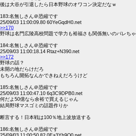
後は大谷が引退したら日本野球のオワコン決定だなｗ
183:名無しさん＠恐縮です
25/09/03 11:00:09.80 60YeGqdH0.net
>>170
野球は名門広陵高校問題で学力も裕福さも関係無いのバレちゃ
184:名無しさん＠恐縮です
25/09/03 11:00:18.14 Rtaz+N390.net
>>172
野球の話？
未開の地だらけだろ
もちろん開拓なんかできねえだろうけど
185:名無しさん＠恐縮です
25/09/03 11:00:47.10 6q3C9DPB0.net
何だよ50億なら余裕で買えるじゃん
結局野球マスゴミの話題作りか
断言する！日本戦は100％地上波放送する
186:名無しさん＠恐縮です
25/09/03 11:00:50.82 0Ea3Yh9Q0.net