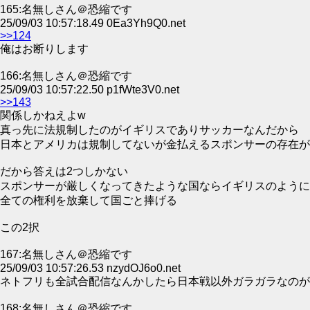
165:名無しさん＠恐縮です
25/09/03 10:57:18.49 0Ea3Yh9Q0.net
>>124
俺はお断りします
166:名無しさん＠恐縮です
25/09/03 10:57:22.50 p1fWte3V0.net
>>143
関係しかねえよw
真っ先に法規制したのがイギリスでありサッカーなんだから
日本とアメリカは規制してないが金払えるスポンサーの存在が
だから答えは2つしかない
スポンサーが厳しくなってきたような国ならイギリスのように
全ての権利を放棄して国ごと捧げる
この2択
167:名無しさん＠恐縮です
25/09/03 10:57:26.53 nzydOJ6o0.net
ネトフリも全試合配信なんかしたら日本戦以外ガラガラなのが
168:名無しさん＠恐縮です