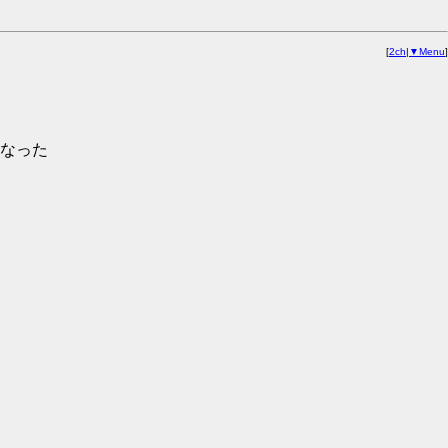
[
2ch
|
▼Menu
]
なった