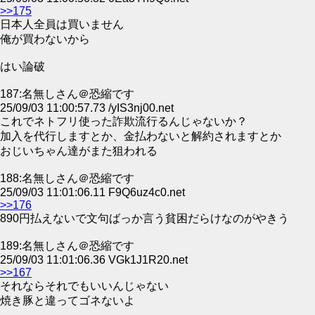
>>175
日本人全員は買いません
俺が買わないから
はい論破
187:名無しさん＠恐縮です
25/09/03 11:00:57.73 /yIS3nj00.net
これでネトフリ使った詐欺流行るんじゃないか？
加入を代行しますとか、金払わないと解約されますとか
おじいちゃん達がまた狙われる
188:名無しさん＠恐縮です
25/09/03 11:01:06.11 F9Q6uz4c0.net
>>176
890円払えないで文句ばっか言う貧困だらけなのがやきう
189:名無しさん＠恐縮です
25/09/03 11:01:06.36 VGk1J1R20.net
>>167
それならそれでもいいんじゃない
焼き豚と違ってゴネないよ