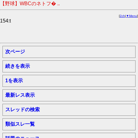
【野球】WBCのネトフ� ..
[
2ch
|
▼Menu
]
154:t
次ページ
続きを表示
1を表示
最新レス表示
スレッドの検索
類似スレ一覧