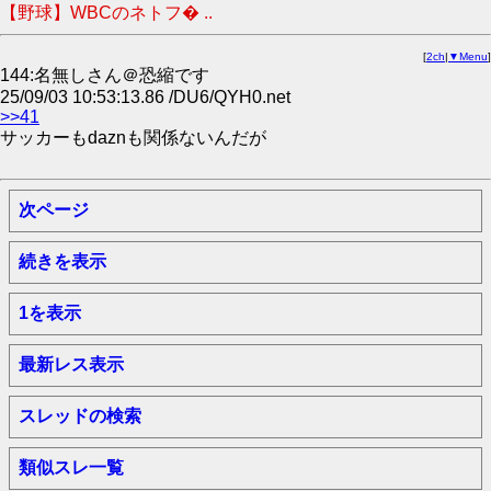
【野球】WBCのネトフ� ..
[
2ch
|
▼Menu
]
144:名無しさん＠恐縮です
25/09/03 10:53:13.86 /DU6/QYH0.net
>>41
サッカーもdaznも関係ないんだが
次ページ
続きを表示
1を表示
最新レス表示
スレッドの検索
類似スレ一覧