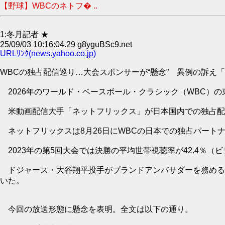
【野球】WBCのネトフ� ..
1:冬月記者 ★
25/09/03 10:16:04.29 g8yguBSc9.net
URLﾘﾝｸ(news.yahoo.co.jp)
WBCの独占配信巡り…大会スポンサーが“懸念” 異例の訴え
2026年のワールド・ベースボール・クラシック（WBC）
米動画配信大手「ネットフリックス」が日本国内での独占配
ネットフリックスは8月26日にWBCの日本での独占パート
2023年の第5回大会では決勝の平均世帯視聴率が42.4％
ドジャース・大谷翔平投手がブランドアンバサダーを務める
いた。
今回の放送形態に懸念を表明。全文は以下の通り。