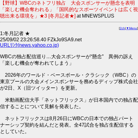
【野球】WBCのネトフリ独占 大会スポンサーが懸念を表明
「楽しむ機会奪われる」「国民的なスポーツイベントは広く視
聴出来る環境を」★3 [冬月記者★]
at MNEWSPLUS
[
2ch
|
▼Menu
]
1:冬月記者 ★
25/09/02 23:26:58.40 FZkJo9SA9.net
URLﾘﾝｸ(news.yahoo.co.jp)
WBCの独占配信巡り…大会スポンサーが“懸念” 異例の訴え
「楽しむ機会が奪われてしまう」
2026年のワールド・ベースボール・クラシック（WBC）の
東京プールの大会メインスポンサーを務めるディップ株式会社
が2日、X（旧ツイッター）を更新。
米動画配信大手「ネットフリックス」が日本国内での独占配
信することについて見解を発表した。
ネットフリックスは8月26日にWBCの日本での独占パート
ナーシップ契約を結んだと発表。全47試合を独占生配信する
としていた。